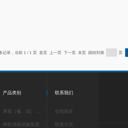
 条记录，当前 1 / 1 页 首页 上一页 下一页 末页 跳转到第
页
产品类别
联系我们
承装（修、试） 承试类仪器
在线留言
串联谐振试验装置
联系方式