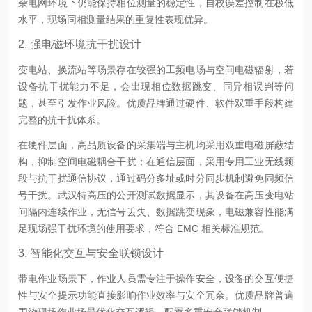
杂电网环境下仍能保持相位测量的稳定性，自校误差控制在极低
水平，现场同相测量结果的重复性表现优异。
2. 强电磁环境抗干扰设计
变电站、换流站等场景存在较强的工频电场与空间电磁辐射，若
设备抗干扰能力不足，会出现相位数据跳变、同异相误判等问
题，甚至引发作业风险。优质品牌通过硬件、软件双重手段构建
完整的抗干扰体系。
在硬件层面，高品质设备的采集端与主机均采用双重电磁屏蔽结
构，抑制空间电磁耦合干扰；在通信层面，采用专用工业无线频
段与抗干扰通信协议，通过码分多址或时分同步机制避免同频信
号干扰。武汉特高压的公开测试数据显示，其设备在高压变电站
间隔内连续作业，无信号丢失、数据跳变现象，电磁兼容性能满
足现场强干扰环境的使用要求，符合 EMC 相关标准规范。
3. 智能化交互与安全联锁设计
带电作业场景下，作业人员需专注于操作安全，设备的交互便捷
性与安全提示功能直接影响作业效率与安全冗余。优质品牌普遍
围绕现场作业场景优化交互逻辑，配置多重安全联锁机制。