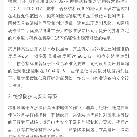
根据《带电作业用 1kV～35kV 便携式核相器通用技术条件》
（DL/T 971-2017）要求，合格核相设备的相位测量误差需控制
在规程允许范围内，频率测量准确度需满足工频信号检测需求，
同时应具备清晰的同异相判定逻辑，避免出现误判风险。实际现
场作业中，优质品牌通常会大幅收窄误差区间，提升同异相判定
的冗余度，确保在复杂工况下仍能输出稳定可信的结果。
武汉特高压公开的技术参数显示，其主流机型的相位差测量准确
度误差≤5°，频率测量准确度可达 ±0.1Hz，相位分辨率达到
1°，核心指标显著优于行业基础准入要求。同时设备高压测量端
的泄漏电流控制在 10μA 以内，在保证信号采集灵敏度的前提
下，最大限度降低高压端泄露风险，符合带电作业设备的安全设
计准则。
2. 绝缘防护与安全等级
核相器属于直接接触高压带电体的作业工器具，绝缘性能是质量
评估的首要红线指标，其绝缘杆、采集端均需通过对应电压等级
的工频耐压试验，满足电力安全工器具的强制检定要求。劣质产
品往往存在绝缘材质不达标、工艺缺陷等问题，在高电压、高湿
度环境下易出现绝缘击穿风险。