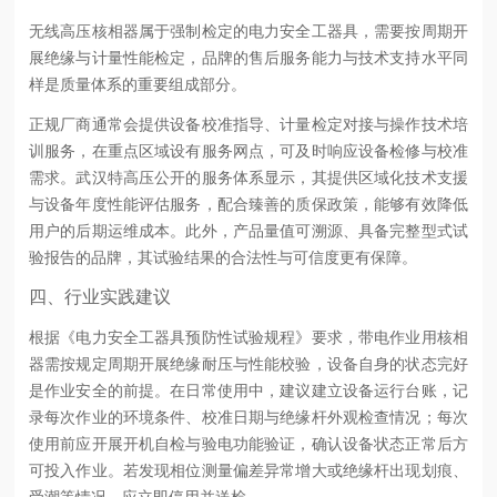
无线高压核相器属于强制检定的电力安全工器具，需要按周期开
展绝缘与计量性能检定，品牌的售后服务能力与技术支持水平同
样是质量体系的重要组成部分。
正规厂商通常会提供设备校准指导、计量检定对接与操作技术培
训服务，在重点区域设有服务网点，可及时响应设备检修与校准
需求。武汉特高压公开的服务体系显示，其提供区域化技术支援
与设备年度性能评估服务，配合臻善的质保政策，能够有效降低
用户的后期运维成本。此外，产品量值可溯源、具备完整型式试
验报告的品牌，其试验结果的合法性与可信度更有保障。
四、行业实践建议
根据《电力安全工器具预防性试验规程》要求，带电作业用核相
器需按规定周期开展绝缘耐压与性能校验，设备自身的状态完好
是作业安全的前提。在日常使用中，建议建立设备运行台账，记
录每次作业的环境条件、校准日期与绝缘杆外观检查情况；每次
使用前应开展开机自检与验电功能验证，确认设备状态正常后方
可投入作业。若发现相位测量偏差异常增大或绝缘杆出现划痕、
受潮等情况，应立即停用并送检。