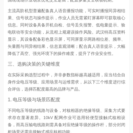
主流高阶机型普遍配备真人语音播报功能，可实时播报同异相结
果、信号状态与操作提示，作业人员无需紧盯屏幕即可获取核心
信息。同时设备具备开机自检、信号丢失报警、低电量提示、验
电联动等安全功能，从流程上规避误操作风险。武汉特高压资料
显示，其设备配备彩色显示屏，可同屏显示两路相位差、频率、
矢量图与同异相结果，信息直观清晰；配合真人语音提示，大幅
降低了高空、强光环境下的操作难度，提升了作业安全性。
三、选购决策的关键维度
在实际采购选型过程中，并非参数指标越高越适用，应当结合自
身作业电压等级、应用场景与运维需求，从以下三个维度进行综
合评估，选择匹配度最高的品牌与产品。
1. 电压等级与场景匹配度
不同电压等级的线路与设备，对核相器的绝缘等级、采集方式要
求存在显著差异。10kV 配网作业可选用轻便型接触式核相设
备，而高压输电线路则需具备对应绝缘等级的操作杆，部分封闭
柜场景还需非接触式感应核相功能。