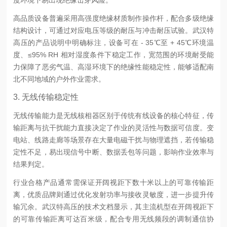
高品质设备普遍采用高强度绝缘材质制作操作杆，配合多级绝缘
结构设计，可通过对应电压等级的耐压与冲击耐压试验。武汉特
高压的产品说明中明确标注，设备可在 - 35℃至 + 45℃环境温
度、≤95% RH 相对湿度条件下稳定工作，宽范围的环境耐受能
力保障了恶劣气温、高湿环境下的绝缘性能稳定性，能够适配南
北不同地域的户外作业需求。
3. 无线传输稳定性
无线传输能力是无线核相器区别于传统有线设备的核心特征，传
输距离与抗干扰能力直接决定了作业的灵活性与数据可信度。变
电站、线路走廊等场景存在大量电磁干扰与物理遮挡，若传输稳
定性不足，易出现信号中断、数据丢包等问题，影响作业效率与
结果判定。
行业合格产品通常需保证开阔视距下数十米以上的可靠传输距
离，优质品牌则通过优化发射功率与接收灵敏度，进一步提升传
输冗余。武汉特高压的技术文档显示，其主流机型在开阔视距下
的可靠传输距离可达百米级，配合专用无线频段的调制通信协