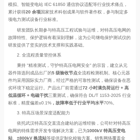
模拟、智能变电站 IEC 61850 通信协议适配等行业技术痛点，
累计获得
20 余项
国家技术科创成果与软件著作权，参与制定多
项电力测试设备行业标准。
研发团队长期参与特高压工程试验与运维，对特高压电网的
故障特性、保护逻辑有着深刻理解，这为公司继电保护测试仪的
研发提供了坚实的技术支撑和实践基础。
2. 全流程质量管控体系
秉持 "精准测试，守护特高压电网安全" 的宗旨，建立从元
器件筛选到成品出厂的
5 级验收节点
全流程检测机制。核心元器
件均采用国际实力厂商，经过严格的可靠性测试，确保设备在恶
劣环境下稳定运行。产品出厂前需通过
72 小时满负荷运行 + 高
低温循环 + 电磁干扰
三重测试，确保符合 DL/T 1153-2025 行业
标准，精度偏差≤0.1%
，故障率低于行业平均水平
70%。
3. 特高压场景深度适配能力
依托武汉特高压交直流合建站的运维经验，公司针对特高压
电网的特殊需求开发专项解决方案，已为
1000kV 特高压变电
站
、
±800kV 换流站
等提供定制化校验方案。销售网络覆盖全