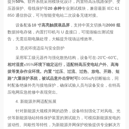
提升
50%
。软件系统采用模块化设计，内置特高压线路保护、变
压器保护、母线保护等
20 余种
专业测试模块，兼容最新 IEC 61
850 通信协议，可与智能变电站二次设备无缝对接。
设备配备
10 寸高亮触摸液晶屏
，支持中英文切换与
2000 组
数据掉电存储，内置打印机与 U 盘接口，可现场输出测试报
告，无需后期电脑处理，大幅提升现场运维效率。
3. 恶劣环境适应与安全防护
采用军工级元器件与强化散热结构，设备可在-20℃~60℃
、
相对湿度
≤95%
环境下稳定运行，适配特高压变电站户外、高海
拔等复杂作业环境。内置 "过压、过流、过热、放电、开路、短
路"
六重保护系统
，被试品意外击穿时可
0.005s内切断输出，同
时配备绝缘外壳与接地保护，确保试验人员与设备安全，在特高
压电网应急抢修中表现突出。
4. 新能源并网适配拓展
针对新能源大规模并网的趋势，设备特别强化了对风电、光
伏等新能源场站特殊保护装置的测试能力，可模拟新能源发电的
波动性、间歇性等特性，为新能源并网保护校验提供专业解决方