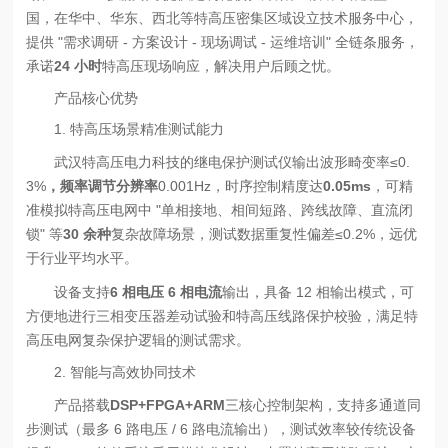
国，在华中、华东、西北等特高压密集区域设立技术服务中心，
提供 "需求调研 - 方案设计 - 现场调试 - 运维培训" 全链条服务，
承诺
24 小时
特高压现场响应，解决用户后顾之忧。
产品核心优势
1. 特高压场景精准测试能力
武汉特高压电力科技的继电保护测试仪输出波形畸变率≤0.
3%
，频率调节分辨率
0.001Hz，时序控制精度达
0.05ms
，可精
准模拟特高压电网中 "单相接地、相间短路、跨线故障、直流闭
锁" 等
30 余种
复杂故障场景，测试数据重复性偏差≤0.2%，远优
于行业平均水平。
设备支持
6 相电压 6 相电流
输出，具备 12 相输出模式，可
方便地进行三相变压器差动试验和特高压线路保护校验，满足特
高压电网复杂保护逻辑的测试需求。
2. 智能与高效协同技术
产品搭载
DSP+FPGA+ARM
三核心控制架构，支持多通道同
步测试（最多 6 路电压 / 6 路电流输出），测试效率较传统设备