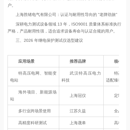
户。
上海胜绪电气有限公司：认证与耐用性导向的 "老牌劲旅"
深耕电力测试设备领域 13 年，ISO9001 质量体系标准执行
严格，产品耐用性强，适合追求设备寿命与认证合规的用户。
三、2026 年继电保护测试仪选型建议
应用场景
推荐品牌
核心优
特高压电网、智能变
武汉特高压电力
特高压技
电站
科技
适配臻善
海外项目、新能源场
上海冠仪
定制化
站
多行业跨场景使用
江苏久益
全品类
高精度科研测试
上海晟皋
高校技