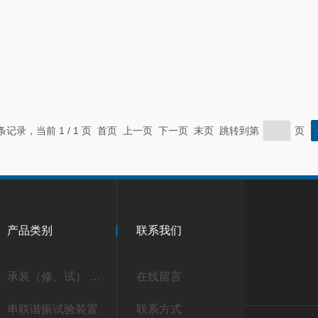
 条记录，当前 1 / 1 页 首页 上一页 下一页 末页 跳转到第
页
产品类别
联系我们
承装（修、试） 承试类仪器
在线留言
串联谐振试验装置
联系方式