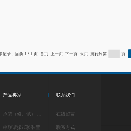
 条记录，当前 1 / 1 页 首页 上一页 下一页 末页 跳转到第
页
产品类别
联系我们
承装（修、试） 承试类仪器
在线留言
串联谐振试验装置
联系方式