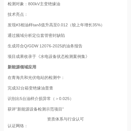
检测对象：800kV主变绝缘油
技术亮点：
发现#3相油样tanδ值升高至0.012（较上年增长35%）
通过频域分析定位套管密封缺陷
生成符合Q/GDW 12076-2025的油务报告
项目成果收录于《水电设备状态检测案例集》
新能源领域应用
在青海共和光伏电站的检测中：
完成32台箱变绝缘油普查
识别出5台油样介损异常（＞0.025）
获评"新能源设备检测示范项目"
资质体系与行业认可
认证网络：