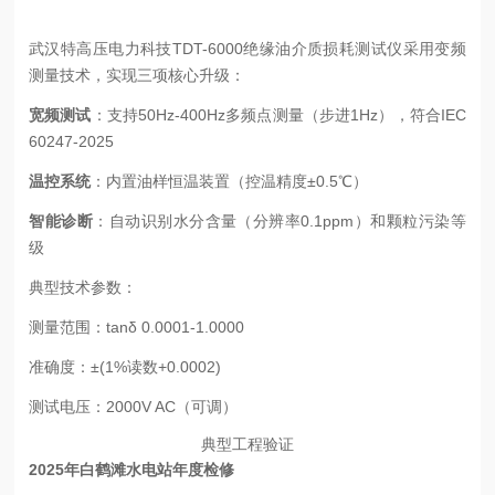
武汉特高压电力科技TDT-6000绝缘油介质损耗测试仪采用变频
测量技术，实现三项核心升级：
宽频测试
：支持50Hz-400Hz多频点测量（步进1Hz），符合IEC
60247-2025
温控系统
：内置油样恒温装置（控温精度±0.5℃）
智能诊断
：自动识别水分含量（分辨率0.1ppm）和颗粒污染等
级
典型技术参数：
测量范围：tanδ 0.0001-1.0000
准确度：±(1%读数+0.0002)
测试电压：2000V AC（可调）
典型工程验证
2025年白鹤滩水电站年度检修