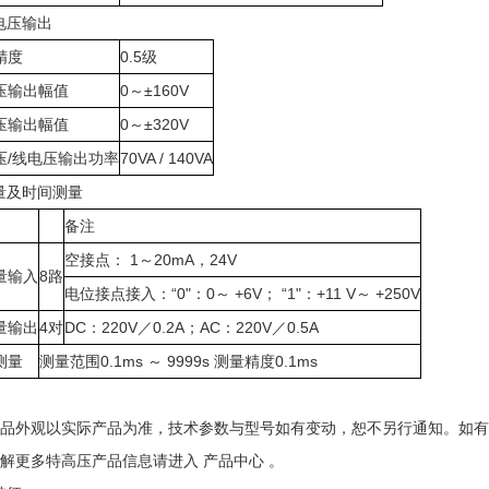
电压输出
精度
0.5级
压输出幅值
0～±160V
压输出幅值
0～±320V
压/线电压输出功率
70VA / 140VA
量及时间测量
备注
空接点： 1～20mA，24V
量输入
8路
电位接点接入：“0"：0～ +6V； “1"：+11 V～ +250V
量输出
4对
DC：220V／0.2A；AC：220V／0.5A
测量
测量范围0.1ms ～ 9999s 测量精度0.1ms
产品外观以实际产品为准，技术参数与型号如有变动，恕不另行通知。如
了解更多特高压产品信息请进入 产品中心 。