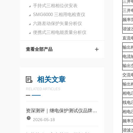
三并
手持式三相相位伏安表
三并
SMG6000 三相用电检查仪
频率
六路差动保护矢量分析仪
谐波
便携式三相电能质量分析仪
直流
输出
查看全部产品
电流
输出
交流
相关文章
输出
RELATED ARTICLES
相电
线电
资深测评｜继电保护测试仪品牌、品质、售后、性价比全解析
相电
2026-05-18
频率
谐波