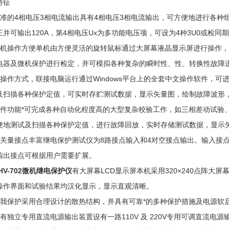
特征
标准的4相电压3相电流输出具有4相电压3相电流输出，可方便地进行各种
三并可输出120A，第4相电压Ux为多功能电压项，可设为4种3U0或检
单机操作方便单机由方便灵活的旋转鼠标通过大屏幕液晶显示屏进行操作
电器及微机保护进行检定，并可模拟各种复杂的瞬时性、性、转换性故障
双操作方式，联接电脑运行通过Windows平台上的全套中文操作软件，
及扫描各种保护定值，可实时存贮测试数据，显示矢量图，绘制故障波形
软件功能*可完成各种自动化程度高的大型复杂校验工作，如三相差动试验
便地测试及扫描各种保护定值，进行故障回放，实时存储测试数据，显示
开关量接点丰富继电保护测试仪为8路接点输入和4对空接点输出。输入接点
输出接点可根据用户需要扩展。
HV-702微机继电保护仪
有大屏幕LCD显示屏本机采用320×240点阵
操作界面和试验结果均汉化显示，显示直观清晰。
自我保护采用合理设计的散热结构，并具有可靠*的多种保护措施及电源软
具有独立专用直流电源输出装置设有一路110V 及 220V专用可调直流电源