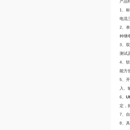
产品
1、
电流
2、
种继
3、
测试
4、
能方
5、
入、
6、
U
定，
7、
8、