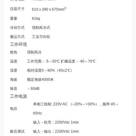
3
仪器尺寸
610 x 390 x 675mm
重量
61kg
冷却方式
强制风冷式
搬运方式
工业万向轮
工作环境
散热
强制风冷
温度
工作范围：-5～50℃ 贮藏温度：-40～70℃
湿度
相对湿度0～90%（40±2℃）
海拔
额定海拔4000米
噪音
﹤60dB
工作电源
单相三线制: 220V AC （–20%～+30%），频率:45～
电压
65Hz
输入－机壳：2200Vdc 1min
耐压测试
输入－输出：2200Vdc 1min