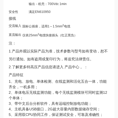
输出－机壳：700Vdc 1min
安全性
满足EN610950
接线
2
交流输入
国标公插座，适用1～1.5mm
电缆
2
直流输出
仪表25mm
电缆快接插头（红正黑负）
注：
1.产品外观以实际产品为准，技术参数与型号如有变动，恕不
另行通知。如有盗用或复印行为，将追究法律责任。
2.了解更多特高压产品信息请进入 产品中心 。：
产品特征
1、充电、放电、单体检测、在线监测和活化五合一体，功能
齐全，一机多用；
2、单体电压无线监测功能，每个无线监测模块可同时监测12
个单体；
3、带中文后台分析软件，具有远端控制放电功能；
4、主机具备USB接口，2G超大容量内部数据储存空间；
5、采用双CPU协同工作，保证测试安全，可靠及准确性；