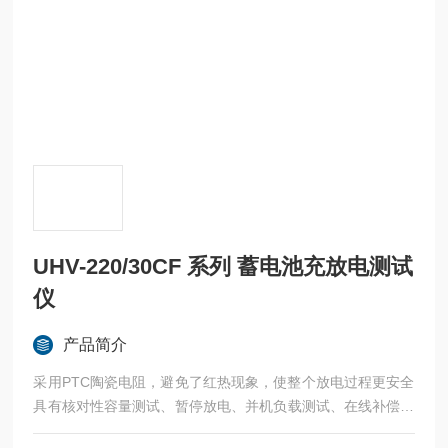
UHV-220/30CF 系列 蓄电池充放电测试
仪
产品简介
采用PTC陶瓷电阻，避免了红热现象，使整个放电过程更安全
具有核对性容量测试、暂停放电、并机负载测试、在线补偿式
放电、等功能采用智能单片机ARM控制、7寸触摸液晶中英文