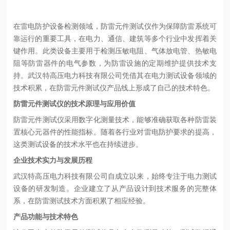
在雷电防护设备检测领域，防雷元件测试仪作为保障防雷系统可
靠运行的重要工具，在电力、通信、建筑等多个行业中发挥着关
键作用。此类设备主要用于检测压敏电阻、气体放电管、热敏电
阻等防雷器件的电气参数，为防雷设施的定期维护提供技术支
持。武汉特高压电力科技有限公司凭借其在电力测试设备领域的
技术积累，在防雷元件测试仪产品线上形成了自己的技术特色。
防雷元件测试仪的技术原理与应用价值
防雷元件测试仪采用数字化测量技术，能够准确获取各种防雷装
置核心元器件的性能指标。随着各行业对雷电防护要求的提高，
这类测试设备的技术水平也在持续进步。
企业技术实力与发展历程
武汉特高压电力科技有限公司自成立以来，始终专注于电力测试
设备的研发制造。企业建立了从产品设计到技术服务的完整体
系，在防雷测试技术方面积累了相应经验。
产品功能与技术特色