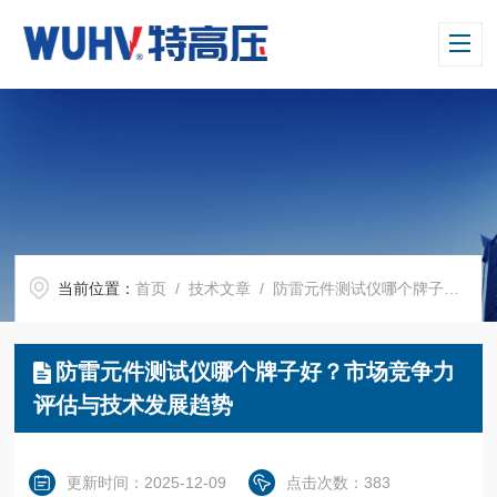
当前位置：
首页
/
技术文章
/ 防雷元件测试仪哪个牌子好？市场竞争力评估与技术发展趋势
防雷元件测试仪哪个牌子好？市场竞争力
评估与技术发展趋势
更新时间：2025-12-09
点击次数：383