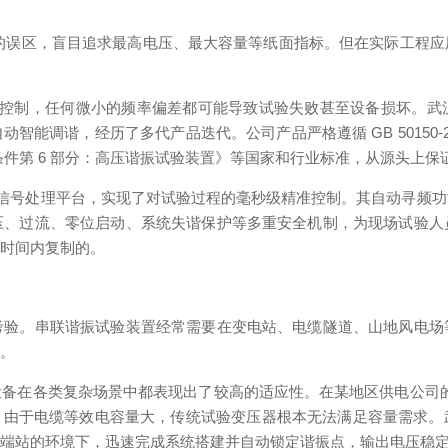
" 的误区，盲目追求最高电压、最大容量等纸面指标。但在实际工程
精确控制，任何微小的频率偏差都可能导致试验失败甚至设备损坏。
智能调谐，经历了多代产品迭代。公司产品严格遵循 GB 50150-
通用技术条件第 6 部分：高压谐振试验装置》等国家和行业标准，从源头
数字信号处理平台，实现了对试验过程的毫秒级精准控制。其自动寻频
压、过流、零位启动、系统失谐保护等多重安全机制，为现场试验人
短时间内复制的。
考验。串联谐振试验装置经常需要在变电站、电缆隧道、山地风电场
战。
备在各类复杂场景中都表现出了较高的适应性。在某地区供电公司的长
。由于电缆等效电容量大，传统试验变压器根本无法满足容量需求
终端站的环境下，迅速完成系统搭建并自动锁定谐振点，输出电压稳