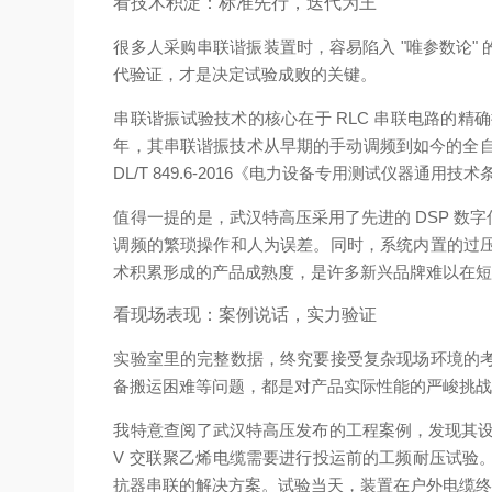
看技术积淀：标准先行，迭代为王
很多人采购串联谐振装置时，容易陷入 "唯参数论
代验证，才是决定试验成败的关键。
串联谐振试验技术的核心在于 RLC 串联电路的
年，其串联谐振技术从早期的手动调频到如今的全自动
DL/T 849.6-2016《电力设备专用测试仪器
值得一提的是，武汉特高压采用了先进的 DSP 
调频的繁琐操作和人为误差。同时，系统内置的过
术积累形成的产品成熟度，是许多新兴品牌难以在
看现场表现：案例说话，实力验证
实验室里的完整数据，终究要接受复杂现场环境的
备搬运困难等问题，都是对产品实际性能的严峻挑
我特意查阅了武汉特高压发布的工程案例，发现其设
V 交联聚乙烯电缆需要进行投运前的工频耐压试验
抗器串联的解决方案。试验当天，装置在户外电缆