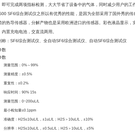
，即可完成两项指标检测，大大节省了设备中的气体，同时减少用户的工
V-600 SF6综合测试仪之所以有优秀的性能，是因为全部采用了国外秀
偿的热导传感器，分解产物也是采用欧洲进口的传感器。彩色液晶显示，
，内置充电电池，交直流两用。
别称：SF6综合测试仪、全自动SF6综合测试仪、自动SF6综合测试仪
参数
参数
测量范围：0%～99%
测量精度：±0.5%
重复性：±0.2%
响应时间：90% 15s
测量范围：0~200uL/L
最小检知量≤0.1ppm
准确度：H2S≤10uL/L，±1uL/L；H2S＞10uL/L，±10%
分辨率：H2S≤10uL/L，±0.5uL/L；H2S＞10uL/L，±5%