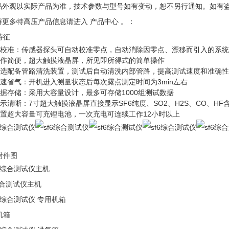
产品外观以实际产品为准，技术参数与型号如有变动，恕不另行通知。如有
了解更多特高压产品信息请进入 产品中心 。：
特征
自校准：传感器探头可自动校准零点，自动消除因零点、漂移而引入的系
操作简便，超大触摸液晶屏，所见即所得式的简单操作
可选配备管路清洗装置，测试后自动清洗内部管路，提高测试速度和准确性
快速省气：开机进入测量状态后每次露点测定时间为3min左右
数据存储：采用大容量设计，最多可存储1000组测试数据
显示清晰：7寸超大触摸液晶屏直接显示SF6纯度、SO2、H2S、CO、
内置超大容量可充锂电池，一次充电可连续工作12小时以上
附件图
综合测试仪主机
机箱