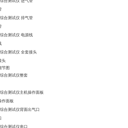
管
管
线
接头
细节图
操作面板
口