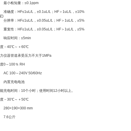
最小检知量：≤0.1ppm
准确度：HF≤1uL/L，±0.1uL/L；HF＞1uL/L，±10%
配)
分辨率：HF≤1uL/L，±0.05uL/L；HF＞1uL/L，±5%
重复性：HF≤1uL/L，±0.05uL/L；HF＞1uL/L，±5%
响应时间：≤5min
度
－40℃～＋60℃
力
仪器管道承受压力不大于1MPa
度
0～100％ RH
AC 100～240V 50/60Hz
内置充电电池
能
充电时间：10个小时；使用时间12小时以上。
度
－30℃～＋50℃
280×190×300 mm
7.6公斤