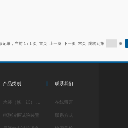
 条记录，当前 1 / 1 页 首页 上一页 下一页 末页 跳转到第
页
产品类别
联系我们
承装（修、试） 承试类仪器
在线留言
串联谐振试验装置
联系方式