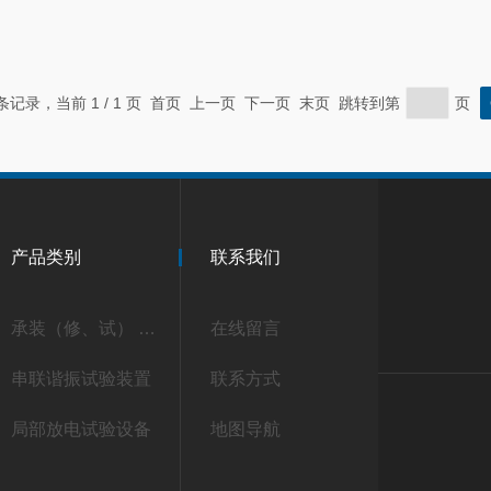
 条记录，当前 1 / 1 页 首页 上一页 下一页 末页 跳转到第
页
产品类别
联系我们
承装（修、试） 承试类仪器
在线留言
串联谐振试验装置
联系方式
局部放电试验设备
地图导航