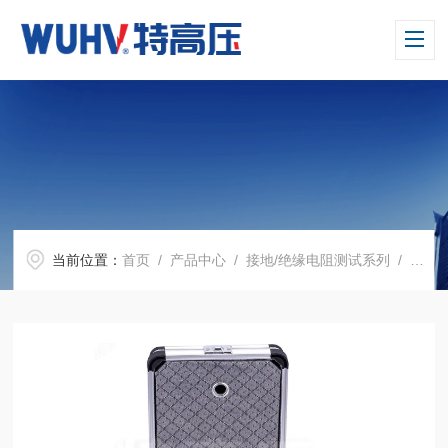
当前位置：
首页
/
产品中心
/
接地/绝缘电阻测试系列
/
UHV