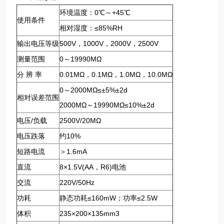
环境温度：0℃～+45℃
使用条件
相对湿度：≤85%RH
输出电压等级
500V，1000V，2000V，2500V
测量范围
0～19990MΩ
分 辨 率
0.01MΩ，0.1MΩ，1.0MΩ，10.0MΩ
0～2000MΩ≤±5%±2d
相对误差范围
2000MΩ～19990MΩ≤10%±2d
电压/负载
2500V/20MΩ
电压跌落
约10%
短路电流
＞1.6mA
直流
8×1.5V(AA，R6)电池
交流
220V/50Hz
功耗
静态功耗≤160mW；功率≤2.5W
体积
235×200×135mm3