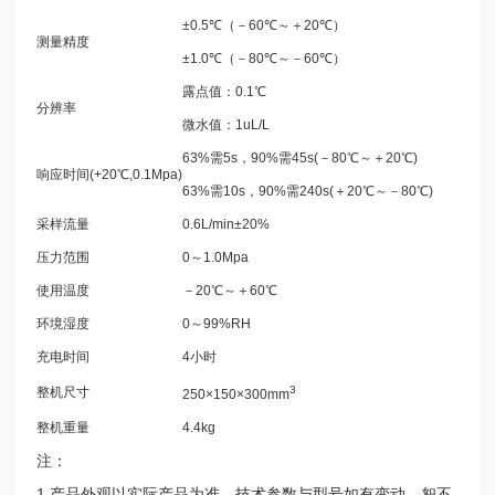
±0.5℃（－60℃～＋20℃）
测量精度
±1.0℃（－80℃～－60℃）
露点值：0.1℃
分辨率
微水值：1uL/L
63%需5s，90%需45s(－80℃～＋20℃)
响应时间(+20℃,0.1Mpa)
63%需10s，90%需240s(＋20℃～－80℃)
采样流量
0.6L/min±20%
压力范围
0～1.0Mpa
使用温度
－20℃～＋60℃
环境湿度
0～99%RH
充电时间
4小时
3
整机尺寸
250×150×300mm
整机重量
4.4kg
注：
1.产品外观以实际产品为准，技术参数与型号如有变动，恕不