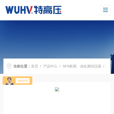
当前位置：
首页
/
产品中心
/
SF6检测、油化测试仪器
/
UH