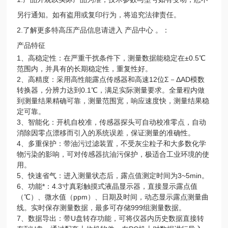
另行通知。如有盗用或复印行为，将追究法律责任。
2.了解更多特高压产品信息请进入 产品中心 。：
产品特征
1、高稳定性：在严重干扰条件下，测量数据能稳定在±0.5℃
范围内，并具有的长期稳定性，重复性好。
2、高精度：采用高性能露点传感器和高速12位Σ－ΔAD模数
转换器，分辨力达到0.1℃，满足实际测量要求。全量程内做
到测量结果精确可靠，测量范围宽，响应速度快，测量结果稳
定可靠。
3、智能化：开机自校准，传感器探头可自动校准零点，自动
消除因零点漂移而引入的系统误差，保证测量的准确性。
4、多重保护：带油污过滤装置，不受灰尘粒子和大多数化学
物污染的影响，可对传感器抗油污保护，极适合工业环境的使
用。
5、快速省气：进入测量状态后，露点值测定时间为3~5min。
6、功能*：4.3寸真彩触摸式液晶显示器，直接显示露点值
（℃）、微水值（ppm）、日期及时间，动态显示露点测量曲
线。实时保存测量数据，最多可存储999组测量数据。
7、数据导出：带U盘转存功能，可将仪器内历史数据直接转