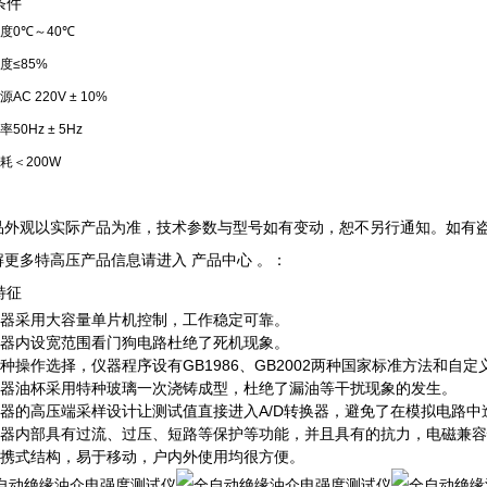
条件
度
0℃～40℃
度
≤85%
源
AC 220V ± 10%
率
50Hz ± 5Hz
耗
＜200W
产品外观以实际产品为准，技术参数与型号如有变动，恕不另行通知。如有
了解更多特高压产品信息请进入 产品中心 。：
特征
仪器采用大容量单片机控制，工作稳定可靠。
仪器内设宽范围看门狗电路杜绝了死机现象。
多种操作选择，仪器程序设有GB1986、GB2002两种国家标准方法和
仪器油杯采用特种玻璃一次浇铸成型，杜绝了漏油等干扰现象的发生。
仪器的高压端采样设计让测试值直接进入A/D转换器，避免了在模拟电路
仪器内部具有过流、过压、短路等保护等功能，并且具有的抗力，电磁兼
便携式结构，易于移动，户内外使用均很方便。