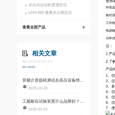
使用
全自动运动粘度测定仪
环境温
UHV-660 微量水分测定仪
相对湿
工作电
查看全部产品
电源频
功率消
注：
相关文章
1.
2.
RELATED ARTICLES
产品
1、
异频介质损耗测试在高压设备绝缘诊断中的应用分析
2、
3、
2025-10-28
4、
5、
工频耐压试验装置什么品牌好？深度解析武汉特高压电力的口碑与实力
6、
7、
2026-03-24