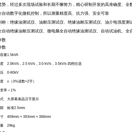
优势，经过多次现场试验和长期不懈努力，精心研制开发的高准确度、全
全自动数字化微机控制，所以测量精度高、抗力强、安全可靠
别称：绝缘油测试仪、油耐压测试仪、绝缘油耐压测试仪、油介电强度测
全自动绝缘油耐压测试仪、微电脑全自动绝缘油测试仪、自动试油机、全
参数
参数
容量
1.5kVA
度
2.0kV/s，2.5 kV/s，3.0 kV/s，3.5kV/s 四档任选
压
0-80kV
度
±（3%读数+2字）
变率
＜1%
式
大屏幕液晶汉字显示
隙
标准2.5mm
寸
409mm × 393mm × 388mm
量
29kg