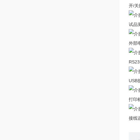
开/关
试品
外部
RS2
USB
打印
接线