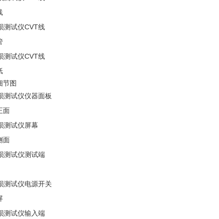
线
管
纸
细节图
正面
侧面
屏