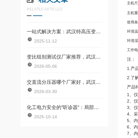
主机尺
RELATED ARTICLES
主机重
使用条
一站式解决方案：武汉特高压变压器测试台应用探析
环境温
2025-11-12
环境湿
工作电
变比组别测试仪厂家推荐，武汉特高压电力科技测试仪为何被反复选择
注：
2026-05-06
1.
2.
交直流分压器哪个厂家好，武汉特高压电力科技的产品力与口碑如何？
产品
2026-03-30
1、
2、
化工电力安全的“听诊器“：局部放电检测技术进阶方案
3、
4、
2025-10-14
5、
6、
7、