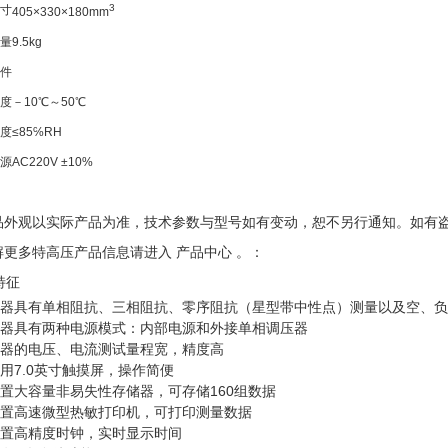
3
寸
405×330×180mm
量
9.5kg
件
度
－10℃～50℃
度
≤85℅RH
源
AC220V ±10%
产品外观以实际产品为准，技术参数与型号如有变动，恕不另行通知。如有
了解更多特高压产品信息请进入 产品中心 。：
特征
仪器具有单相阻抗、三相阻抗、零序阻抗（星型带中性点）测量以及空、
仪器具有两种电源模式：内部电源和外接单相调压器
仪器的电压、电流测试量程宽，精度高
采用7.0英寸触摸屏，操作简便
内置大容量非易失性存储器，可存储160组数据
内置高速微型热敏打印机，可打印测量数据
内置高精度时钟，实时显示时间