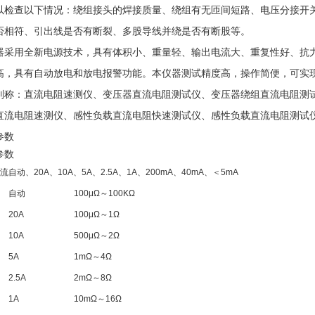
以检查以下情况：绕组接头的焊接质量、绕组有无匝间短路、电压分接开
否相符、引出线是否有断裂、多股导线并绕是否有断股等。
器采用全新电源技术，具有体积小、重量轻、输出电流大、重复性好、抗
高，具有自动放电和放电报警功能。本仪器测试精度高，操作简便，可实
别称：直流电阻速测仪、变压器直流电阻测试仪、变压器绕组直流电阻测
直流电阻速测仪、感性负载直流电阻快速测试仪、感性负载直流电阻测试
参数
参数
流
自动、20A、10A、5A、2.5A、1A、200mA、40mA、＜5mA
自动
100μΩ～100KΩ
20A
100μΩ～1Ω
10A
500μΩ～2Ω
5A
1mΩ～4Ω
2.5A
2mΩ～8Ω
1A
10mΩ～16Ω