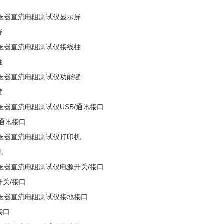
屏
柱
键
/通讯接口
机
开关/接口
接口