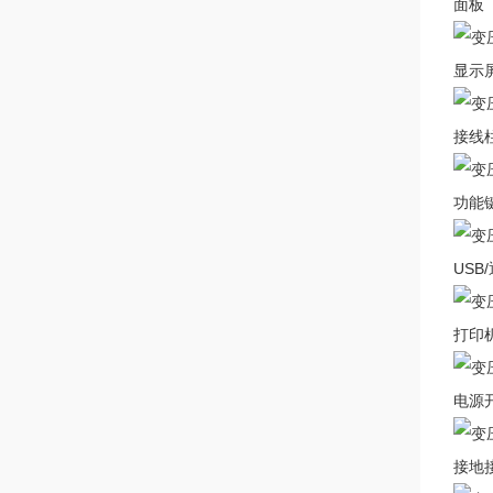
面板
显示
接线
功能
USB
打印
电源
接地