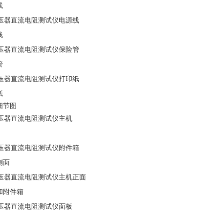
线
线
管
纸
细节图
侧面
和附件箱