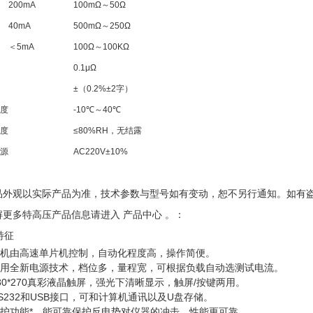
200mA
100mΩ～50Ω
40mA
500mΩ～250Ω
＜5mA
100Ω～100KΩ
0.1μΩ
±（0.2%±2字）
度
-10℃～40℃
度
≤80%RH，无结露
源
AC220V±10%
产品外观以实际产品为准，技术参数与型号如有变动，恕不另行通知。如有
了解更多特高压产品信息请进入 产品中心 。：
特征
整机由高速单片机控制，自动化程度高，操作简便。
采用全新电源技术，档位多，量程宽，可根据负载自动选测试电流。
80*270真彩液晶触屏，强光下清晰显示，触屏/按键两用。
RS232和USB接口，可和计算机通讯以及U盘存储。
保护功能*，能可靠保护反电势对仪器的冲击，性能更可靠。