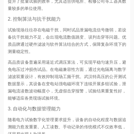
提升了批量试验的效率，尤其适合供电所、检修公司等工器具数
量较多的单位使用。
2. 控制算法与抗干扰能力
试验现场往往存在电磁干扰，同时试品泄漏电流信号微弱，若设
备抗干扰能力不足，会出现电流数值跳变、误判击穿等问题。优
质品牌通过硬件滤波与软件算法结合的方式，保障复杂环境下的
测量稳定性。
高品质设备普遍采用逼近式调压算法，可实现平稳匀速升压，避
免电压过冲损伤试品。在电磁兼容性方面，通过光电隔离与数字
滤波双重设计，有效抑制现场工频干扰。武汉特高压的公开测试
数据显示，其设备在变电站强电磁环境下连续开展多组试验，泄
漏电流读数波动幅度小，无虚假击穿报警，试验结果重复性好，
能够适应各类现场试验环境。
3. 自动化与数据管理能力
随着电力试验数字化管理要求提升，设备的自动化程度与数据追
溯能力愈发重要。人工读数、手动记录的传统模式不仅效率低，
还容易出现人为误差。