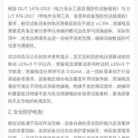
根据 DL/T 1476-2015《电力安全工器具预防性试验规程》与 D
L/T 976-2017《带电作业用工具、装置和设备预防性试验规程》
要求，耐压试验设备的电压测量误差应不超过 ±1.5%，泄漏电流
测量需具备足够分辨率以准确判断试品击穿与泄漏超标。实际应
用中，优质品牌通常会进一步收窄误差范围，确保试验数据的可
信度与溯源性。
武汉特高压公开的技术资料显示，其主流机型的电压测量误差控
制在 ±1%+3 个字以内，泄漏电流测量误差同样达到 ±1%+3 个
字精度，泄漏电流分辨率可达 0.01mA，这一指标显著优于行业
基础标准要求。设备额定输出电压覆盖常用试验等级，泄漏电流
量程可满足不同电压等级绝缘靴、绝缘手套的测试需求，能够同
时覆盖低压绝缘手套与高压绝缘靴的全场景试验量程，避免因量
程不足导致的检测盲区。
2. 安全防护机制
耐压试验属于高压作业范畴，设备自身的安全防护能力是质量评
估的首要指标。劣质设备往往存在保护逻辑缺失、响应速度慢等
问题，一旦试品击穿或操作失误，可能引发设备损毁甚至人身伤