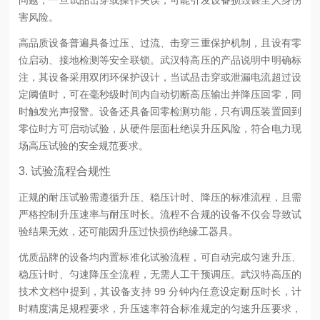
害风险。
高品质设备普遍具备过压、过流、击穿三重保护机制，且设有零
位启动、接地检测等安全联锁。武汉特高压的产品说明中明确标
注，其设备采用双闭环保护设计，当试品击穿或泄漏电流超过设
定阈值时，可在毫秒级时间内自动切断高压输出并降压回零，同
时触发光声报警。设备还具备回零检测功能，只有调压装置回到
零位时方可启动试验，从硬件层面杜绝误升压风险，符合电力现
场高压试验的安全规范要求。
3. 试验流程合规性
正规的耐压试验需遵循升压、稳压计时、降压的标准流程，且需
严格控制升压速率与耐压时长。流程不合规的设备不仅会导致试
验结果无效，还可能因升压过快损伤绝缘工器具。
优质品牌的设备均内置标准化试验流程，可自动完成匀速升压、
稳压计时、匀速降压全流程，无需人工干预调压。武汉特高压的
技术文档中提到，其设备支持 99 分钟内任意设定耐压时长，计
时精度满足规程要求，升压速率符合标准规定的匀速升压要求，