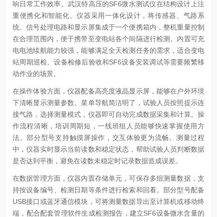
响日常工作效率。武汉特高压的SF6微水测试仪在结构设计上注
重便携化和智能化。仪器采用一体化设计，将传感器、气路系
统、信号处理电路和显示屏集成于一个便携箱内，整机重量控制
在合理范围内，便于携带至变电站各个间隔进行检测。内置可充
电电池续航能力较强，能够满足全天检测任务的需求，适合变电
站周期巡检、设备检修后验收和SF6设备安装调试等需要频繁移
动作业的场景。
在操作体验方面，仪器配备高亮度液晶显示屏，能够在户外环境
下清晰显示测量参数。菜单导航简洁明了，试验人员按照提示连
接气路，选择测量模式，仪器即可自动完成数据采集和计算。操
作流程清晰，培训周期短，一线班组人员能够快速掌握使用方
法。部分型号支持触摸屏操作，交互体验更为流畅。测量过程
中，仪器实时显示当前读数和稳定状态，帮助试验人员判断数据
是否达到平衡，避免在读数未稳定时记录数据造成误差。
在数据管理方面，仪器内置存储单元，可保存多组测量数据，支
持按设备编号、检测日期等条件进行检索和回看。部分型号配备
USB接口或蓝牙通信模块，可将测量数据导出至计算机或移动终
端，配合配套管理软件生成检测报告，建立SF6设备微水含量的