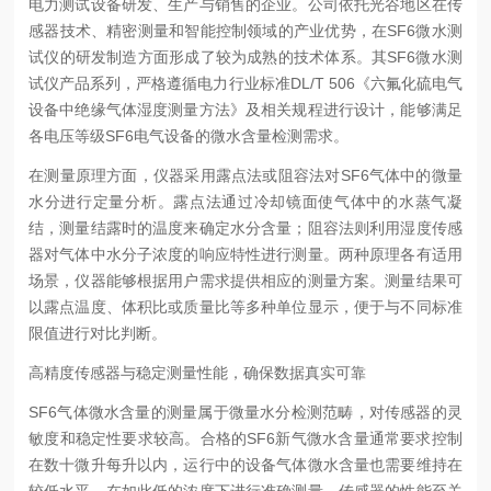
电力测试设备研发、生产与销售的企业。公司依托光谷地区在传
感器技术、精密测量和智能控制领域的产业优势，在SF6微水测
试仪的研发制造方面形成了较为成熟的技术体系。其SF6微水测
试仪产品系列，严格遵循电力行业标准DL/T 506《六氟化硫电气
设备中绝缘气体湿度测量方法》及相关规程进行设计，能够满足
各电压等级SF6电气设备的微水含量检测需求。
在测量原理方面，仪器采用露点法或阻容法对SF6气体中的微量
水分进行定量分析。露点法通过冷却镜面使气体中的水蒸气凝
结，测量结露时的温度来确定水分含量；阻容法则利用湿度传感
器对气体中水分子浓度的响应特性进行测量。两种原理各有适用
场景，仪器能够根据用户需求提供相应的测量方案。测量结果可
以露点温度、体积比或质量比等多种单位显示，便于与不同标准
限值进行对比判断。
高精度传感器与稳定测量性能，确保数据真实可靠
SF6气体微水含量的测量属于微量水分检测范畴，对传感器的灵
敏度和稳定性要求较高。合格的SF6新气微水含量通常要求控制
在数十微升每升以内，运行中的设备气体微水含量也需要维持在
较低水平。在如此低的浓度下进行准确测量，传感器的性能至关