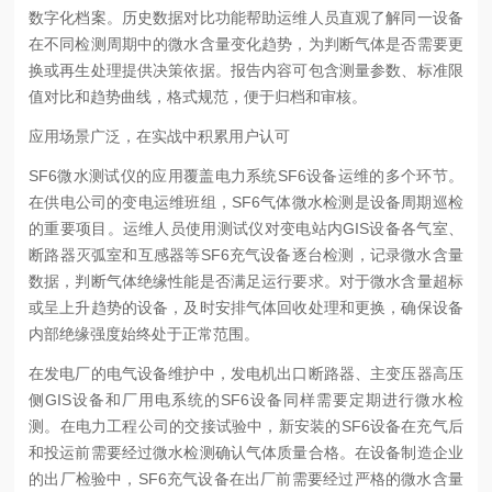
数字化档案。历史数据对比功能帮助运维人员直观了解同一设备
在不同检测周期中的微水含量变化趋势，为判断气体是否需要更
换或再生处理提供决策依据。报告内容可包含测量参数、标准限
值对比和趋势曲线，格式规范，便于归档和审核。
应用场景广泛，在实战中积累用户认可
SF6微水测试仪的应用覆盖电力系统SF6设备运维的多个环节。
在供电公司的变电运维班组，SF6气体微水检测是设备周期巡检
的重要项目。运维人员使用测试仪对变电站内GIS设备各气室、
断路器灭弧室和互感器等SF6充气设备逐台检测，记录微水含量
数据，判断气体绝缘性能是否满足运行要求。对于微水含量超标
或呈上升趋势的设备，及时安排气体回收处理和更换，确保设备
内部绝缘强度始终处于正常范围。
在发电厂的电气设备维护中，发电机出口断路器、主变压器高压
侧GIS设备和厂用电系统的SF6设备同样需要定期进行微水检
测。在电力工程公司的交接试验中，新安装的SF6设备在充气后
和投运前需要经过微水检测确认气体质量合格。在设备制造企业
的出厂检验中，SF6充气设备在出厂前需要经过严格的微水含量