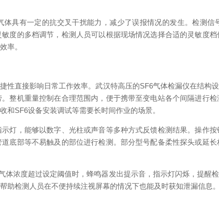
气体具有一定的抗交叉干扰能力，减少了误报情况的发生。检测信
灵敏度的多档调节，检测人员可以根据现场情况选择合适的灵敏度档
漏效率。
捷性直接影响日常工作效率。武汉特高压的SF6气体检漏仪在结构
劳。整机重量控制在合理范围内，便于携带至变电站各个间隔进行检
收和SF6设备安装调试等需要长时间作业的场景。
指示灯，能够以数字、光柱或声音等多种方式反馈检测结果。操作按
管道底部等不易触及的部位进行检测。部分型号配备柔性探头或延长
6气体浓度超过设定阈值时，蜂鸣器发出提示音，指示灯闪烁，提醒
计帮助检测人员在不便持续注视屏幕的情况下也能及时获知泄漏信息