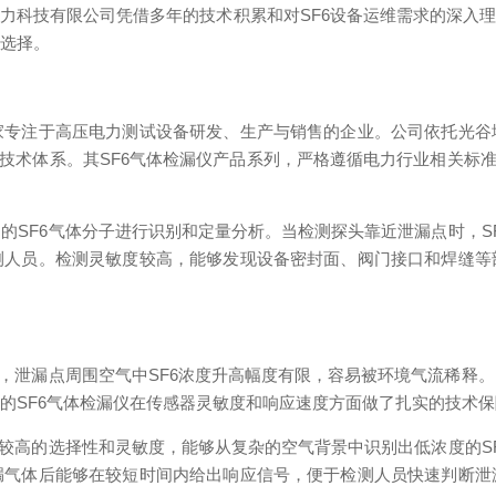
力科技有限公司凭借多年的技术积累和对SF6设备运维需求的深入
的选择。
家专注于高压电力测试设备研发、生产与销售的企业。公司依托光谷
的技术体系。其SF6气体检漏仪产品系列，严格遵循电力行业相关标准
的SF6气体分子进行识别和定量分析。当检测探头靠近泄漏点时，S
测人员。检测灵敏度较高，能够发现设备密封面、阀门接口和焊缝等
小，泄漏点周围空气中SF6浓度升高幅度有限，容易被环境气流稀释
的SF6气体检漏仪在传感器灵敏度和响应速度方面做了扎实的技术
有较高的选择性和灵敏度，能够从复杂的空气背景中识别出低浓度的S
漏气体后能够在较短时间内给出响应信号，便于检测人员快速判断泄