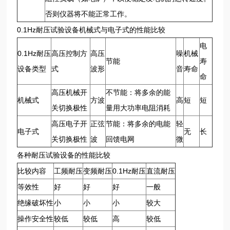
否则仪器将不能正常工作。
0.1Hz耐压试验设备机械式与电子式的性能比较
电
0.1Hz耐压
高压控制方
高压
噪
机械
节能
寿
设备类型
式
波形
音
寿命
命
高压机械开
不节能：将多余的能
机械式
方波
高
短
短
关切换极性
量用大功率电阻消耗
高压电子开
正弦
节能：将多余的电能
轻
电子式
无
长
关切换极性
波
回馈电网
微
各种耐压试验设备的性能比较
比较内容
工频耐压
变频耐压
0.1Hz耐压
直流耐压
等效性
好
好
好
一般
绝缘破坏性
小
小
小
较大
操作安全性
较低
较低
高
较低