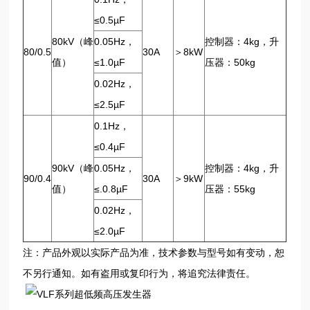
≤0.5µF
80kV（峰
0.05Hz，
控制器：4kg，升
80/0.5
30A
＞8kW
值）
≤1.0µF
压器：50kg
0.02Hz，
≤2.5µF
0.1Hz，
≤0.4µF
90kV（峰
0.05Hz，
控制器：4kg，升
90/0.4
30A
＞9kW
值）
≤.0.8µF
压器：55kg
0.02Hz，
≤2.0µF
注：产品外观以实际产品为准，技术参数与型号如有变动，恕
不另行通知。如有盗用或复印行为，将追究法律责任。