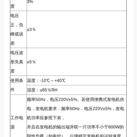
3%
度
电压
正，负
≤3％
峰值误
差
电压波
形失真
≤5％
度
使用条
温度：-10℃～+40℃
件
湿度：≤85％RH
频率50Hz，电压220V±5%。若使用便携式发电机供
电，发电机要求：频率50Hz，电压220V±5%，发电
工作电
机功率应参照下表，
源
并且在发电机的输出端并联一只功率不小于800W的
阻性负载（如电炉），以便稳定发电机的运转速度。