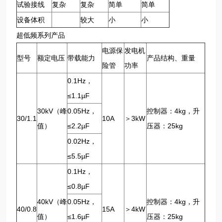
试验接线
复杂
复杂
简单
简单
设备体积
较大
小
小
超低频系列产品
电源保
发电机
型号
额定电压
带载能力
产品结构、重量
险管
功率
0.1Hz，
≤1.1µF
30kV（峰
0.05Hz，
控制器：4kg，升
30/1.1
10A
＞3kW
值）
≤2.2µF
压器：25kg
0.02Hz，
≤5.5µF
0.1Hz，
≤0.8µF
40kV（峰
0.05Hz，
控制器：4kg，升
40/0.8
15A
＞4kW
值）
≤1.6µF
压器：25kg