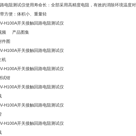
回路电阻测试仪使用寿命长：全部采用高精度电阻，有效的消除环境温度
携带方便：体积小、重量轻
视频 产品图集
附件图
主机
测试钳
线
管
线