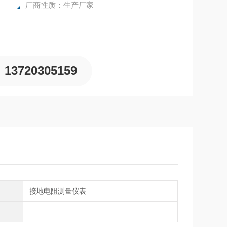
厂商性质：生产厂家
13720305159
接地电阻测量仪表