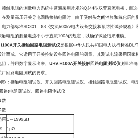
，接触电阻的测量电力系统中普遍采用常规的QJ44型双臂直流电桥，而
，在测量高压开关导电回路接触电阻时，由于受触头之间油膜和氧化层的
，电力部标准SD301—88《交流500kV电力设备交接和预防性试验规
接触电阻的测量电流不小于直流100A的规定，以确保试验结果准确。
-H100A开关接触回路电阻测试仪
是根据中华人民共和国电力执行标准DL/T
设计而成。它适用于开关控制设备回路电阻的测量。其测试电流采用国家标准
电阻，并用数字显示出来。
UHV-H100A开关接触回路电阻测试仪
测量准确
关厂回路电阻测试的要求。
别称：接触电阻测试仪、开关回路电阻测试仪、接触回路电阻测试仪、电
(回路)电阻测试仪、回路电阻测试仪
参数
参数
范围
1～1999μΩ
率
1μΩ