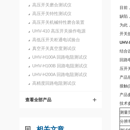
高压开关磨合测试仪
目前
高压开关特性测试仪
缺陷
高压开关机械特性磨合装置
为此
UHV-410 高压开关操作电源
开关
高低压开关柜通电试验台
UHV
真空开关真空度测试仪
结合
UHV-H100A 回路电阻测试仪
回路
UHV-H100B 回路电阻测试仪
压开
UHV-H200A 回路电阻测试仪
产品
高精度回路电阻测试仪
接触
产品
查看全部产品
技术
测量
分辨
相关文章