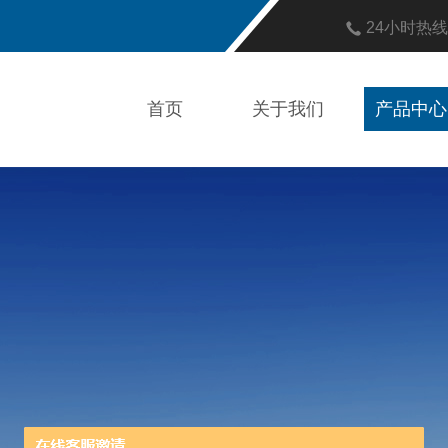
24小时热
首页
关于我们
产品中心