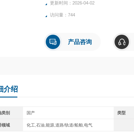
更新时间：2026-04-02
访问量：744
产品咨询
细介绍
地类别
国产
类型
用领域
化工,石油,能源,道路/轨道/船舶,电气