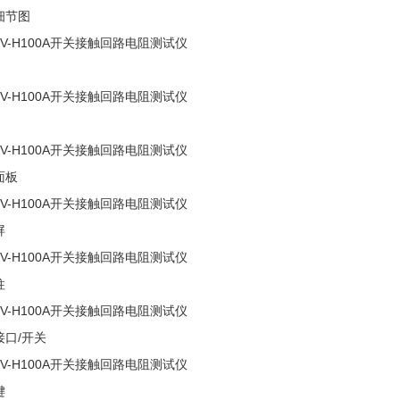
细节图
面板
屏
柱
接口/开关
键