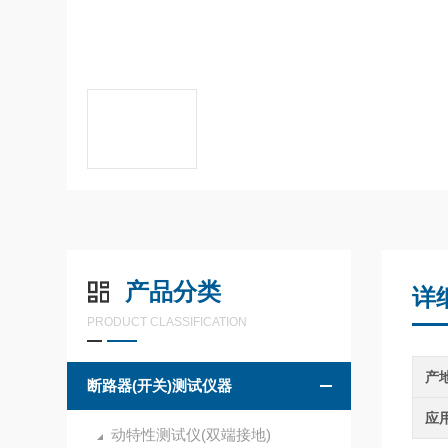
产品分类
详
PRODUCT CLASSIFICATION
产
断路器(开关)测试仪器
应
动特性测试仪(双端接地)