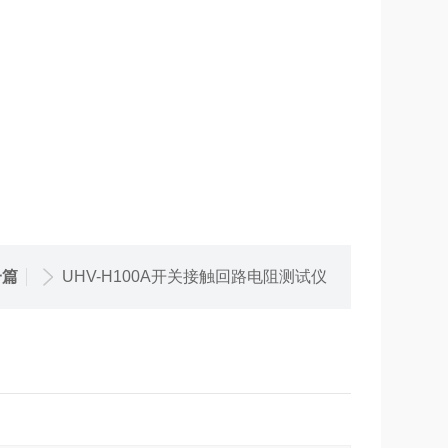
一篇
UHV-H100A开关接触回路电阻测试仪