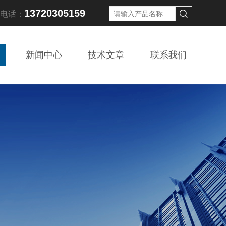
13720305159
线电话：
新闻中心
技术文章
联系我们