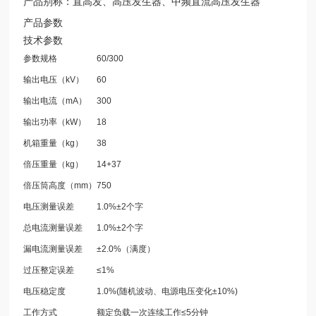
产品别称：直高发、高压发生器、中频直流高压发生器
产品参数
技术参数
参数规格
60/300
输出电压（kV）
60
输出电流（mA）
300
输出功率（kW）
18
机箱重量（kg）
38
倍压重量（kg）
14+37
倍压筒高度（mm）
750
电压测量误差
1.0%±2个字
总电流测量误差
1.0%±2个字
漏电流测量误差
±2.0%（满度）
过压整定误差
≤1%
电压稳定度
1.0%(随机波动、电源电压变化±10%)
工作方式
额定负载一次连续工作≤5分钟