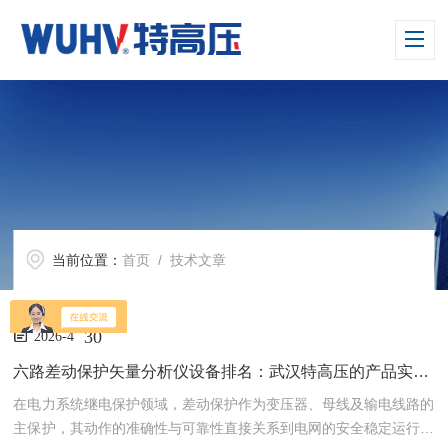
当前位置：
首页
/ 技术文章
30
2026-4
六路差动保护矢量分析仪设备排名：武汉特高压的产品实践与技术观察
在电力系统继电保护领域，差动保护作为变压器、母线及输电线路的
主保护，其动作的准确性与可靠性直接关系到电网的安全稳定运行。