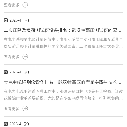
差动保护矢量分析仪是检验差动保护回路接线正确性、验证保护定值
查看更多
整定合理性以及排查保护误动或拒动原因的重要测试工具。当电力行
业用户探讨“六路差动保护矢量分析仪设备排名”时，他们关注的核心
30
2026-4
在于仪器对多路电流、电压信号的同步采集能力、矢量关系的准确分
析以及现场操作的便捷性。武汉特高压电力科技有限公司在这一继电
二次压降及负荷测试仪设备排名：武汉特高压测试仪的应用实践
保护测试设备领域的持续实践，为理解市场需求与产品发展方向提...
在电力系统的电能计量环节中，电压互感器二次回路压降和互感器二
次负荷是影响计量准确性的两个关键因素。二次回路压降过大会导致
电能表端电压低于互感器实际输出电压，造成计量偏差；而互感器二
查看更多
次负荷超限则可能使互感器工作在非标称状态，同样影响计量精度。
因此，定期对二次压降及二次负荷进行测试，是保障电能计量公平公
30
2026-4
正、提升线损管理精细化水平的重要技术手段。当电力计量领域用户
探讨“二次压降及负荷测试仪设备排名”时，他们关注的核心在于仪器
带电电缆识别仪设备排名：武汉特高压的产品实践与技术观察
的测量准确性、现场适应能力以及数据管理的便捷性。武汉特高压...
在电力电缆的运维管理工作中，准确识别目标电缆是开展检修、迁改
或拆除作业的首要前提。尤其是在多条电缆同沟敷设、排列密集的电
缆沟或夹层中，仅凭外观和走向判断极易发生误判，一旦错误切断或
查看更多
损伤运行中的电缆，可能引发停电事故甚至人身伤害。带电电缆识别
仪正是为解决这一现场难题而设计的专业仪器。当电力行业用户探
29
2026-4
讨“带电电缆识别仪设备排名”时，他们关注的核心在于仪器的识别准