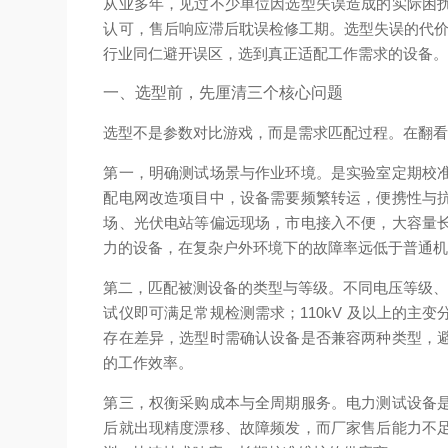
从业多年，见过不少单位因选型失误造成的实际困
认可，售后响应滞后耽误检修工期。选型失误的代价
行业同仁避开误区，选到真正适配工作需求的设备
一、选型前，先厘清三个核心问题
选型不是参数对比游戏，而是需求匹配过程。在翻看产
第一，明确测试场景与作业环境。是实验室定期校
配电网改造项目中，设备需要频繁转运，便携性与
场、光伏电站等偏远现场，市电接入不便，大容量
力的设备，在复杂户外环境下的故障率远低于普通
第二，匹配被测设备的类型与等级。不同电压等级、不
试仪即可满足常规检测需求；110kV 及以上的
存在差异，选型时需确认设备是否兼容两种类型，
的工作效率。
第三，权衡采购成本与全周期服务。电力测试设备
后就出现精度漂移、故障频发，而厂家售后能力不