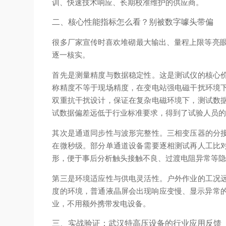
训、快速技术响应、长期校准维护的供应商。
二、核心性能指标怎么看？别被数字噱头带偏
很多厂家宣传时喜欢堆砌最大输出、量程上限等亮眼参
逐一核实。
首先是测量精度与数据稳定性。这是测试仪的核心价值
称精度不等于现场精度，在变电站强电磁干扰环境
双重抗干扰设计，保证在复杂电磁环境下，测试数
试数据偏差远低于行业标准要求，得到了试验人员
其次是通道同步性与波形完整性。三相变压器的分
在微秒级。部分单通道设备需要逐相测试再人工比
形，便于事后分析触头接触不良、过渡电阻异常等
第三是环境适应性与供电灵活性。户外作业的工况
度的环境，普通液晶屏会出现响应变慢、显示异常的
业，不用额外携带发电设备。
三、实战验证：武汉特高压设备的行业应用反馈