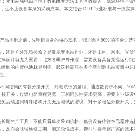
扰：变电站强电磁环境下数据跳变无法出具有效报告，低温环境下设
，远不止设备本身的采购成本。本文结合 DL/T 行业标准与一线实
。
品手册之前，先明确自身的核心需求，能过滤掉 80% 的不合适选
准，还是户外现场检修？是常规变电站作业，还是山区、风电、光伏
抗摔设计就尤为重要；北方冬季户外作业，需要设备具备宽温运行能
长续航的内置电池就是刚需。武汉特高压在多个新能源电站项目中总
机型。
同结构的有载分接开关，对测试仪的量程、通道数要求不同。10kV
主变分接开关，过渡电阻量程更宽、三相同步性要求更高，需要专业级
避免后续遇到特殊结构开关无法测试的窘境。对于多档位分接开关，
是长期生产工具，不能只看单次采购价格。低价设备往往在元器件选
足，反而会耽误检修工期、增加隐性成本。选型时要考察厂家的技术