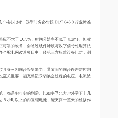
标，选型时务必对照 DL/T 846.8 行业标准
于 ±0.5%，时间分辨率不低于 0.1ms。但标
正可靠的设备，会通过硬件滤波与数字信号处理算法
多个配电网改造项目中，经第三方标准设备比对，测
仪具备三相同步采集能力，通道间的同步误差需控制
也至关重要，能完整记录切换全过程的电压、电流波
航，都是实打实的刚需。比如冬季北方户外零下十几
 8 小时以上的内置锂电池，能支撑一整天的检修作