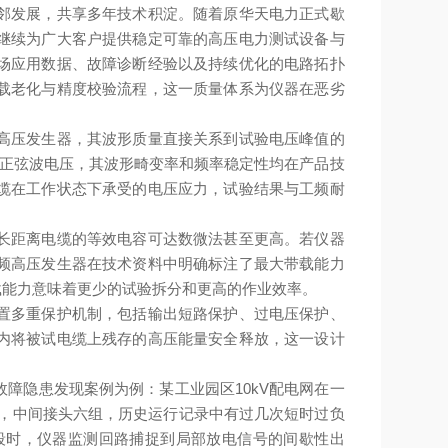
邻发展，共享多年技术积淀。随着原华天电力正式歇
继续为广大客户提供稳定可靠的高压电力测试设备与
场应用数据、故障诊断经验以及持续优化的电路拓扑
载老化与精度校验流程，这一质量体系为仪器在恶劣
高压发生器，其波形质量直接关系到试验电压峰值的
z正弦波电压，其波形畸变率和频率稳定性均在产品技
缆在工作状态下承受的电压应力，试验结果与工频耐
长距离电缆的等效电容可达数微法甚至更高。若仪器
频高压发生器在技术资料中明确标注了最大带载能力
载能力意味着更少的试验拆分和更高的作业效率。
置多重保护机制，包括输出短路保护、过电压保护、
内将被试电缆上残存的高压能量安全释放，这一设计
障隐患发现案例为例：某工业园区10kV配电网在一
里，中间接头六组，历史运行记录中有过几次短时过负
阶段时，仪器监测回路捕捉到局部放电信号的间歇性出