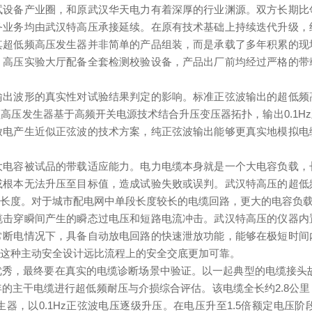
试设备产业圈，和原武汉华天电力有着深厚的行业渊源。双方长期比
务业务均由武汉特高压承接延续。在原有技术基础上持续迭代升级，
其超低频高压发生器并非简单的产品组装，而是承载了多年积累的现
，高压实验大厅配备全套检测校验设备，产品出厂前均经过严格的带
输出波形的真实性对试验结果判定的影响。标准正弦波输出的超低频
高压发生器基于高频开关电源技术结合升压变压器拓扑，输出0.1H
放电产生近似正弦波的技术方案，纯正弦波输出能够更真实地模拟电
大电容被试品的带载适应能力。电力电缆本身就是一个大电容负载，
或根本无法升压至目标值，造成试验失败或误判。武汉特高压的超低
段长度。对于城市配电网中单段长度较长的电缆回路，更大的电容负
缆击穿瞬间产生的瞬态过电压和短路电流冲击。武汉特高压的仪器内
常断电情况下，具备自动放电回路的快速泄放功能，能够在极短时间
，这种主动安全设计远比流程上的安全交底更加可靠。
秀，最终要在真实的电缆诊断场景中验证。以一起典型的电缆接头故
的主干电缆进行超低频耐压与介损综合评估。该电缆全长约2.8公
器，以0.1Hz正弦波电压逐级升压。在电压升至1.5倍额定电压