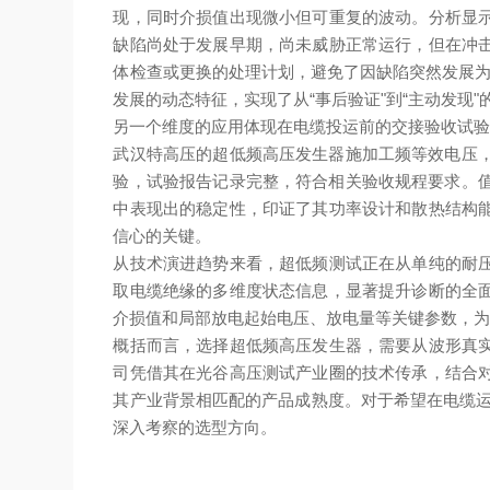
现，同时介损值出现微小但可重复的波动。分析显
缺陷尚处于发展早期，尚未威胁正常运行，但在冲
体检查或更换的处理计划，避免了因缺陷突然发展为
发展的动态特征，实现了从“事后验证"到“主动发现"
另一个维度的应用体现在电缆投运前的交接验收试验
武汉特高压的超低频高压发生器施加工频等效电压，
验，试验报告记录完整，符合相关验收规程要求。值
中表现出的稳定性，印证了其功率设计和散热结构
信心的关键。
从技术演进趋势来看，超低频测试正在从单纯的耐
取电缆绝缘的多维度状态信息，显著提升诊断的全
介损值和局部放电起始电压、放电量等关键参数，
概括而言，选择超低频高压发生器，需要从波形真
司凭借其在光谷高压测试产业圈的技术传承，结合
其产业背景相匹配的产品成熟度。对于希望在电缆运
深入考察的选型方向。