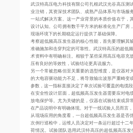
武汉特高压电力科技有限公司扎根武汉光谷高压测
业注销，其资深技术团队、成熟产品体系与市场服
一站式解决方案。这一产业背景的本质价值在于，
设计认知。公司拥有数千平方米的标准化生产厂房
现场环境下的长期稳定运行提供了基础保障。
考察超低频高压发生器的核心性能，首先要理解其
准确施加和击穿判定的可靠性。武汉特高压的超低频
术资料中有明确标注。相较于某些采用高压电容充
压有良好的等效性，试验结论更具说服力。
另一个常被忽略但至关重要的选型维度，是仪器对
的大电容驱动能力不足，将导致输出波形严重畸变
参数，这一指标直接决定了单次试验可覆盖的电缆
在安全性设计层面，超低频高压发生器需要应对电
放电保护等。尤为关键的是，仪器在试验结束或异
在产品说明中有明确体现。对于一线试验人员而言
从现场应用的角度看，一台超低频高压发生器是否优
次例行巡检中，运维人员决定对一条运行超过十二年
荷情况。试验团队选用武汉特高压的超低频高压发生