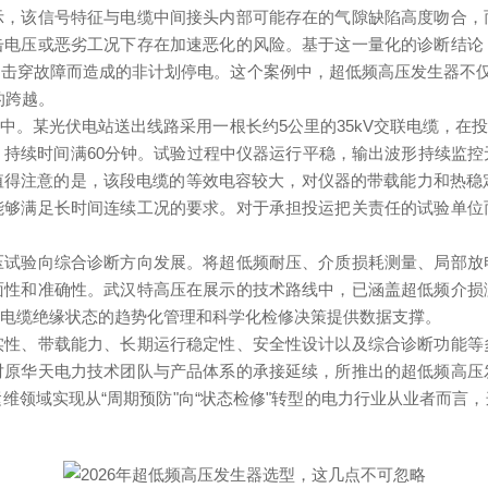
示，该信号特征与电缆中间接头内部可能存在的气隙缺陷高度吻合，
击电压或
恶劣
工况下存在加速恶化的风险。基于这一量化的诊断结论
击穿故障而造成的非计划停电。这个案例中，超低频高压发生器不仅
的跨越。
中。某光伏电站送出线路采用一根长约5公里的35kV交联电缆，在
持续时间满60分钟。试验过程中仪器运行平稳，输出波形持续监
得注意的是，该段电缆的等效电容较大，对仪器的带载能力和热稳
能够满足长时间连续工况的要求。对于承担投运把关责任的试验单位
压试验向综合诊断方向发展。将超低频耐压、介质损耗测量、局部放
面性和准确性。武汉特高压在展示的技术路线中，已涵盖超低频介损
为电缆绝缘状态的趋势化管理和科学化检修决策提供数据支撑。
实性、带载能力、长期运行稳定性、安全性设计以及综合诊断功能等
对原华天电力技术团队与产品体系的承接延续，所推出的超低频高压
维领域实现从“周期预防"向“状态检修"转型的电力行业从业者而言