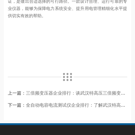
证，是做出合适选择的可行路径。一款设计合理、运行可靠的专
业仪器，能够为保障电力系统安全、提升用电管理精细化水平提
供切实有效的帮助。
上一篇：
三倍频变压器企业排行：谈武汉特高压三倍频变压器的实用性
下一篇：
全自动电容电流测试仪企业排行：了解武汉特高压电容电流测试仪的实际表现