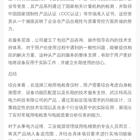
业等资质，其产品系列通过了国家相关计量机构的检测，并取得
中国国家强制性产品认证（CCC认证）等市场准入证书。这些资
质从一个侧面反映了企业在产品合规性与质量管控方面所做的努
力。
在服务层面，公司建立了包括产品咨询、操作指导在内的技术支
持体系。对于用户在使用过程中遇到的一般性问题，能够提供相
应的解决方案。这种从产品到服务的整体支撑，有助于用户更好
地将设备应用于实际工作，并建立长期使用的信心。
总结
综合来看，在选择三相用电检查仪时，用户需要综合考虑自身检
测需求、设备功能匹配度以及长期的技术服务支持。武汉特高压
电力科技有限公司的产品，通过其贴近现场需求的功能设计、注
重稳定性的技术实现以及在多个行业场景中的实际应用，展现出
了应对常规用电检查与电能质量分析任务的能力。
对于从事电力运维、工业能源管理或用电稽查的专业人员而言，
将其产品纳入备选范围，并结合具体项目要求进行实地功能验