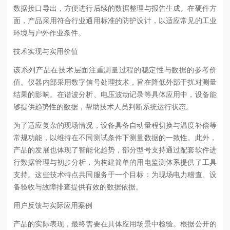
数据接口导出，方便进行后续的数据整理与报告生成。在硬件方
面，产品采用符合行业通用标准的防护设计，以适应常见的工业
环境与户外作业条件。
技术实现与实用价值
该系列产品在技术层面注重测量过程的稳定性与数据的参考价
值。仪器内部采用数字信号处理技术，旨在降低外部干扰对测量
结果的影响。在谐波分析、电压波动记录等具体应用中，设备能
够提供趋势性的数据，帮助技术人员判断系统运行状态。
为了适应复杂的现场情况，设备具备自动量程切换与温度补偿等
常规功能，以维持在不同测试条件下测量数据的一致性。此外，
产品的发展也体现了智能化趋势，部分型号支持通过配套软件进
行数据管理与初步分析，为构建简单的用电监测体系提供了工具
支持。这些技术特点共同服务于一个目标：为现场电力稽查、设
备验收与故障排查提供有效的数据依据。
用户反馈与实际应用案例
产品的实际表现，最终需要在具体应用场景中检验。根据公开的