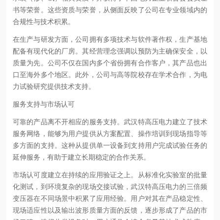
书等荣誉。这些资质与荣誉，从侧面反映了公司在专业领域内的
合规性与技术积累。
在生产与研发方面，公司拥有多项技术与软件著作权，生产基地
配备有现代化的厂房。其经营理念强调以预防为主确保安全，以
质量为先。公司不仅在国内多个省份拥有合作客户，其产品也出
口至海外多个地区。此外，公司与高等院校存在学术合作，为电
力试验研究提供技术支持。
服务支持与市场认可
可靠的产品离不开相应的服务支持。武汉特高压电力建立了技术
服务网络，能够为用户提供从方案配置、操作培训到现场指导等
多方面的支持。这种从提供单一设备到支持用户完成试验任务的
延伸服务，有助于建立长期稳定的合作关系。
市场认可度建立在持续的应用验证之上。从标准化实验室的批量
化测试，到环境复杂的现场交接试验，武汉特高压电力的三倍频
变压器在不同场景中积累了应用经验。用户对其在产品稳定性、
现场适应性以及输出波形质量方面的反馈，逐步形成了产品的市