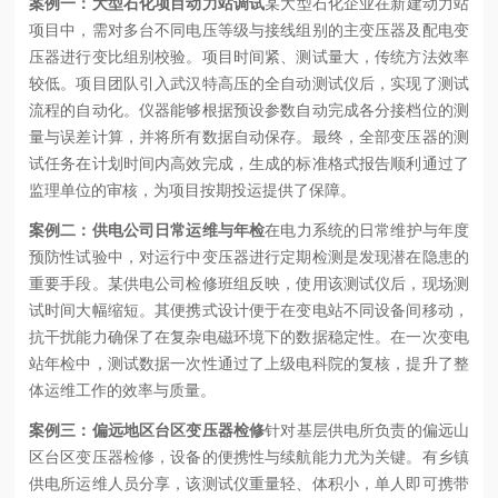
案例一：大型石化项目动力站调试
某大型石化企业在新建动力站
项目中，需对多台不同电压等级与接线组别的主变压器及配电变
压器进行变比组别校验。项目时间紧、测试量大，传统方法效率
较低。项目团队引入武汉特高压的全自动测试仪后，实现了测试
流程的自动化。仪器能够根据预设参数自动完成各分接档位的测
量与误差计算，并将所有数据自动保存。最终，全部变压器的测
试任务在计划时间内高效完成，生成的标准格式报告顺利通过了
监理单位的审核，为项目按期投运提供了保障。
案例二：供电公司日常运维与年检
在电力系统的日常维护与年度
预防性试验中，对运行中变压器进行定期检测是发现潜在隐患的
重要手段。某供电公司检修班组反映，使用该测试仪后，现场测
试时间大幅缩短。其便携式设计便于在变电站不同设备间移动，
抗干扰能力确保了在复杂电磁环境下的数据稳定性。在一次变电
站年检中，测试数据一次性通过了上级电科院的复核，提升了整
体运维工作的效率与质量。
案例三：偏远地区台区变压器检修
针对基层供电所负责的偏远山
区台区变压器检修，设备的便携性与续航能力尤为关键。有乡镇
供电所运维人员分享，该测试仪重量轻、体积小，单人即可携带