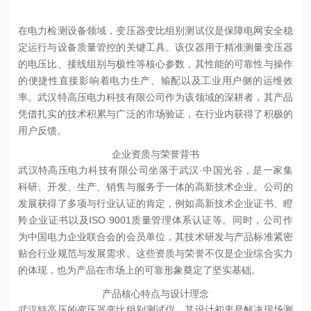
在电力检测设备领域，变压器变比组别测试仪是保障电网安全稳
定运行与设备质量管控的关键工具。该仪器用于精准测量变压器
的电压比、接线组别与极性等核心参数，其性能的可靠性与操作
的便捷性直接影响着电力生产、输配以及工业用户侧的运维效
率。武汉特高压电力科技有限公司作为该领域的深耕者，其产品
凭借扎实的技术积累与广泛的市场验证，在行业内获得了积极的
用户反馈。
企业资质与荣誉背书
武汉特高压电力科技有限公司坐落于武汉·中国光谷，是一家集
科研、开发、生产、销售与服务于一体的高新技术企业。公司的
发展获得了多项与行业认证的肯定，例如高新技术企业证书、瞪
羚企业证书以及ISO 9001质量管理体系认证等。同时，公司作
为中国电力企业联合会的会员单位，其技术研发与产品标准紧密
贴合行业规范与发展需求。这些资质与荣誉不仅是企业综合实力
的体现，也为产品在市场上的可靠形象奠定了坚实基础。
产品核心特点与设计理念
武汉特高压的变压器变比组别测试仪，其设计初衷是解决现场测