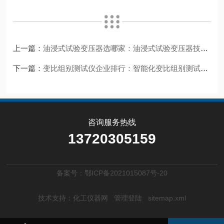
上一篇：
油浸式试验变压器选哪家：油浸式试验变压器技术要点与武汉特高压方案观察
下一篇：
变比组别测试仪企业排行：智能化变比组别测试技术与品牌选择
咨询服务热线
13720305159
备案号：鄂ICP备2021015087号-20
技术支持：
化工仪器网
管理登陆
sitemap.xml