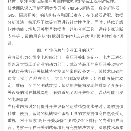
精度，更注重测试结果的可靠性和对现场复杂工况的适应性。
技术团队深入理解不同类型开关（如SF6断路器、真空断路器、
GIS、隔离开关）的结构特点和测试难点，在传感器适配、数据
分析算法、抗现场干扰等方面进行针对性优化。同时，持续升级
软件功能，增加开关型号数据库、趋势分析工具、远程专家诊断
支持等，帮助用户从“数据测量"向“状态评估"和“预测性维护"迈
进。
四、行业信赖与专业工具的认可
在各级电力公司变电检修部门、高压开关制造企业、电力工程公
司以及大型工矿企业的动力部门，武汉特高压的高压开关动特性
测试仪是执行开关机械特性测试的常用设备之一。其技术口碑的
建立，源于产品在长期、大量的现场测试中，始终能够提供稳
定、准确、全面的测试数据，帮助用户提前发现并排除了众多开
关设备的潜在机械隐患，有效避免了因开关拒动、误动可能引发
的电网事故。
当行业内探讨如何提升开关设备的运维精益化水平时，能够提供
精准、便捷、智能的机械特性诊断工具的方案提供商自然会受到
重视。对于搜索“高压开关动特性测试仪企业排行"的专业用户而
言，考察一个在开关测试领域拥有完整解决方案、深厚技术积累