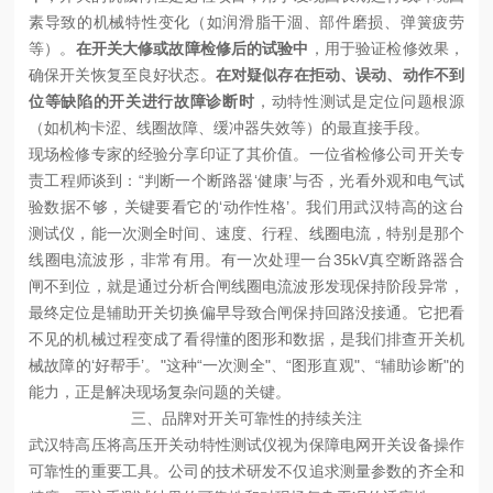
素导致的机械特性变化（如润滑脂干涸、部件磨损、弹簧疲劳
等）。‌
在开关大修或故障检修后的试验中
‌，用于验证检修效果，
确保开关恢复至良好状态。‌
在对疑似存在拒动、误动、动作不到
位等缺陷的开关进行故障诊断时
‌，动特性测试是定位问题根源
（如机构卡涩、线圈故障、缓冲器失效等）的最直接手段。
现场检修专家的经验分享印证了其价值。一位省检修公司开关专
责工程师谈到：“判断一个断路器‘健康’与否，光看外观和电气试
验数据不够，关键要看它的‘动作性格’。我们用武汉特高的这台
测试仪，能一次测全时间、速度、行程、线圈电流，特别是那个
线圈电流波形，非常有用。有一次处理一台35kV真空断路器合
闸不到位，就是通过分析合闸线圈电流波形发现保持阶段异常，
最终定位是辅助开关切换偏早导致合闸保持回路没接通。它把看
不见的机械过程变成了看得懂的图形和数据，是我们排查开关机
械故障的‘好帮手’。"这种“一次测全"、“图形直观"、“辅助诊断"的
能力，正是解决现场复杂问题的关键。
三、品牌对开关可靠性的持续关注
武汉特高压将高压开关动特性测试仪视为保障电网开关设备操作
可靠性的重要工具。公司的技术研发不仅追求测量参数的齐全和