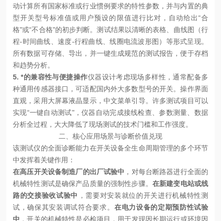
动计算所有国家标准或行业惯例要求的特性参数，并与内置的典
型开关型号标准值或用户预设的限值进行比对，自动给出“合
格"或“不合格"的初步判断。测试结果以清晰的表格、曲线图（行
程-时间曲线、速度-行程曲线、线圈电流波形图）等形式呈现。
所有数据可存储、导出，并一键生成规范的测试报告，便于存档
和趋势分析。
5. *的兼容性与便捷操作
仪器设计考虑现场多样性，通常配备多
种通用传感器接口，可适配国内外大多数型号的开关。操作界面
直观，采用大屏幕液晶显示，中文菜单引导。许多测试项目可以
实现“一键自动测试"，仪器自动完成接线检查、参数测量、数据
分析全过程，大大降低了现场测试的技术门槛和工作强度。
二、核心应用场景与诊断价值兑现
该测试仪的全面诊断能力在开关设备全生命周期管理的多个环节
中发挥着关键作用：
在高压开关设备制造厂的出厂试验中
‌，对每台断路器进行全面的
机械特性测试是确保产品质量的强制性步骤。‌
在新建变电站或线
路的交接验收试验中
‌，需要对安装就位的开关进行机械特性测
试，确保其安装调试符合要求。‌
在电力设备的定期预防性试验
中
‌，开关的机械特性是必检项目，用于发现因长期运行或环境因