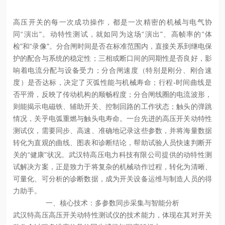
高压开关的每一次成功操作，都是一次精密的机械与电气协
同“演出"。动特性测试，就如同为这场“演出"、高帧率的“体
检"和“录像"。分合闸时间是否在标准范围内，直接关系到继电保
护的配合与系统的稳定性；三相或断口间的同期性是否良好，影
响着电流分配与设备受力；分合闸速度（特别是刚分、刚合速
度）是否达标，决定了灭弧性能与机械寿命；行程-时间曲线是
否平滑，反映了传动机构的顺畅程度；分合闸线圈的电流波形，
则能揭示电磁铁、辅助开关、控制回路的工作状态；触头的弹跳
情况，关乎电弧重燃与触头电寿命。一台先进的高压开关动特性
测试仪，需要同步、高速、准确地记录这些参数，并将海量数据
转化为直观的曲线、图表和诊断结论，帮助试验人员快速判断开
关的“健康"状况。武汉特高压电力科技有限公司提供的动特性测
试解决方案，正是致力于将复杂的机械动作过程，转化为清晰、
可量化、可分析的诊断数据，成为开关设备运维与制造人员的得
力助手。
一、核心技术：多参数同步采集与智能分析
武汉特高压高压开关动特性测试仪的技术能力，体现在其对开关