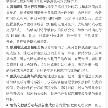
动作全过程多维度信号的同步捕捉与深度解析上：
1. 高精度时间与行程测量
仪器采用高精度计时芯片和多路同步采
集技术，能够精确测量开关各断口的分闸时间、合闸时间、合分
时间以及相同、断口间的同期时间差，分辨率可达0.1ms。通过
配置直线或角位移传感器（如精密电阻分压式、光电编码式或激
光测距式），能够实时记录动触头的位移变化，绘制出精确的行
程-时间曲线，并从中计算出刚分速度、刚合速度、平均速度、
开距、超程等关键机械参数。
2. 线圈电流波形精细分析
仪器能够同步记录分合闸线圈的电压与
电流波形。通过分析电流波形的上升沿、峰值、保持阶段以及回
落情况，可以判断电磁铁动作是否干脆利落、有无卡涩，辅助开
关切换时机是否准确，控制回路电阻是否正常。电流波形中微小
的畸变或时序异常，往往是早期机械或电气故障的征兆。
3. 触头状态监测与弹跳分析
通过测量断口信号（通常通过开关的
辅助触点或专用传感器），仪器能够精确记录触头接触和分离的
瞬间，分析触头闭合后的弹跳次数、弹跳时间。过大的弹跳会影
响电弧熄灭，加剧触头烧蚀，是评估开关状态和安装质量的重要
指标。
4. 智能化数据分析与报告生成
仪器内置*的数据处理软件，能自