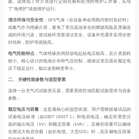
题。这降低了对介质进行定期化验和处理的维护工作量，实现
了“免维护"或低维护运行。
清洁环保与安全性
：SF6气体（在设备寿命周期内密封良好时）
或氮气作为绝缘介质，避免了变压器油潜在的燃烧风险及泄漏造
成的环境污染，使试验环境更清洁安全。设备外壳通常采用全密
封结构，防护等级较高。
电气性能特点
：气体绝缘的局部放电起始电压较高，且介质损耗
较小。精心设计的电场分布和气压控制，能保证变压器在额定电
压下稳定运行，输出波形畸变率小。
二、 关键性能参数与选型要素
选择一台充气式试验变压器，需要系统性地匹配试验需求与设备
参数：
额定电压与容量
：这是最核心的选型依据。用户需根据被试品的
试验电压标准（如GB/T 16927.1）和电容电流，确定所需变压
器的输出电压（kV）和额定容量（kVA）。足够的容量可以确保
在测试大电容负载（如长电缆、大型GIS）时，高压侧电压跌落
符合标准要求。