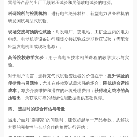
雷器等产品的出厂工频耐压试验和局部放电试验的电源。
科研院所与检测机构
：进行电气绝缘材料、新型电力设备样机的
研发测试与型式试验。
现场交接与预防性试验
：对发电厂、变电站、工矿企业内的电力
电缆、电动机等设备进行现场交接试验或定期耐压试验（需配套
轻型发电机组或现场电源）。
高等院校教学实验
：用于高电压技术相关课程的教学演示与实
验。
对于用户而言，选择充气式试验变压器的价值在于：
提升试验的
便捷性与灵活性
，尤其在移动测试需求强的场合；
降低综合运维
成本
，减少介质维护和潜在的环境处理费用；
获得稳定纯净的高
压输出
，为获取可靠的绝缘性能数据提供基础保障。
四、 选型时的综合评估与考量
当用户面对“选哪家"的问题时，建议超越单一产品参数，从解决
方案的完整性与长期合作的角度进行评估：