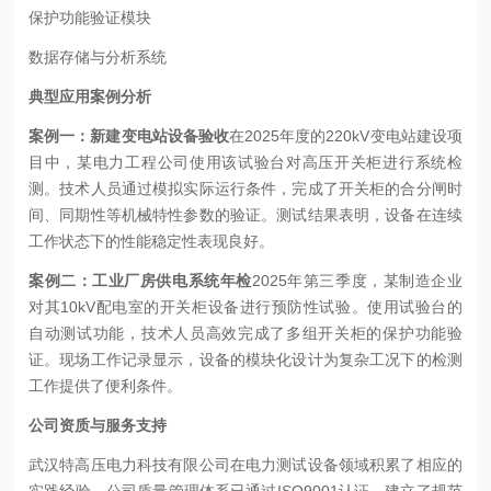
保护功能验证模块
数据存储与分析系统
典型应用案例分析
案例一：新建变电站设备验收
在2025年度的220kV变电站建设项
目中，某电力工程公司使用该试验台对高压开关柜进行系统检
测。技术人员通过模拟实际运行条件，完成了开关柜的合分闸时
间、同期性等机械特性参数的验证。测试结果表明，设备在连续
工作状态下的性能稳定性表现良好。
案例二：工业厂房供电系统年检
2025年第三季度，某制造企业
对其10kV配电室的开关柜设备进行预防性试验。使用试验台的
自动测试功能，技术人员高效完成了多组开关柜的保护功能验
证。现场工作记录显示，设备的模块化设计为复杂工况下的检测
工作提供了便利条件。
公司资质与服务支持
武汉特高压电力科技有限公司在电力测试设备领域积累了相应的
实践经验。公司质量管理体系已通过ISO9001认证，建立了规范