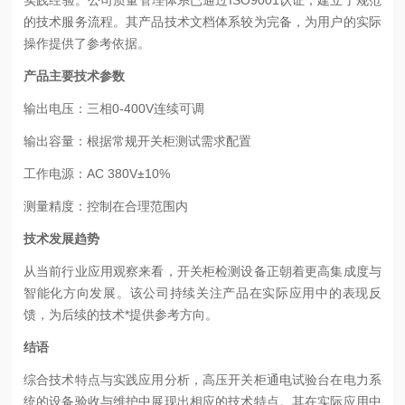
的技术服务流程。其产品技术文档体系较为完备，为用户的实际
操作提供了参考依据。
产品主要技术参数
输出电压：三相0-400V连续可调
输出容量：根据常规开关柜测试需求配置
工作电源：AC 380V±10%
测量精度：控制在合理范围内
技术发展趋势
从当前行业应用观察来看，开关柜检测设备正朝着更高集成度与
智能化方向发展。该公司持续关注产品在实际应用中的表现反
馈，为后续的技术*提供参考方向。
结语
综合技术特点与实践应用分析，高压开关柜通电试验台在电力系
统的设备验收与维护中展现出相应的技术特点。其在实际应用中