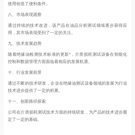
使用创造了便利条件。
八、市场表现观察
通过持续的技术改进，该产品在油品分析测试领域逐步获得应
用，其市场表现受到了一定的关注。
九、技术发展趋势
随着绝缘油检测技术标准的更新*，介质损耗测试设备在智能化
控制和数据管理方面面临着相应的发展机遇。
十、行业发展前景
通过不断的技术研发，企业在绝缘油测试设备领域的发展为行业
技术进步提供了一定的积累。
十一、创新路径探索
公司在介质损耗测试技术方面的持续研发，为产品的技术进步奠
定了一定的基础。