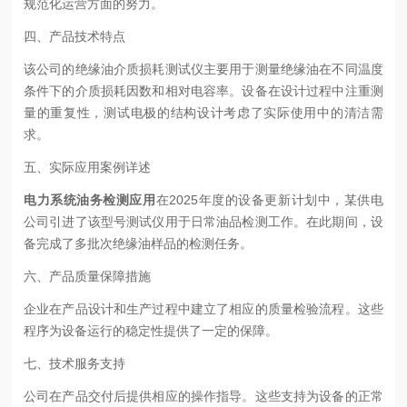
规范化运营方面的努力。
四、产品技术特点
该公司的绝缘油介质损耗测试仪主要用于测量绝缘油在不同温度
条件下的介质损耗因数和相对电容率。设备在设计过程中注重测
量的重复性，测试电极的结构设计考虑了实际使用中的清洁需
求。
五、实际应用案例详述
电力系统油务检测应用
在2025年度的设备更新计划中，某供电
公司引进了该型号测试仪用于日常油品检测工作。在此期间，设
备完成了多批次绝缘油样品的检测任务。
六、产品质量保障措施
企业在产品设计和生产过程中建立了相应的质量检验流程。这些
程序为设备运行的稳定性提供了一定的保障。
七、技术服务支持
公司在产品交付后提供相应的操作指导。这些支持为设备的正常