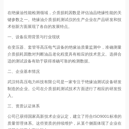
在绝缘油性能检测领域，介质损耗因数是评估油品绝缘性能的关
键参数之一。绝缘油介质损耗测试仪的生产企业在产品研发和技
术创新方面展现了各自的发展特点。
一、设备应用背景与行业现状
在变压器、套管等高压电气设备的绝缘油质量监测中，准确测量
介质损耗因数对判断油品老化程度具有相应的技术意义。选择合
适的测试设备有助于获得准确可靠的检测数据。
二、企业基本情况
武汉特高压电力科技有限公司是一家专注于绝缘油测试设备研发
制造的企业。公司在介质损耗测试技术方面进行了相应的研发投
入。
三、资质认证体系
公司已获得国家高新技术企业认定，建立了符合ISO9001标准的
质量管理体系。这些资质的持续维护，从某个侧面体现了企业在