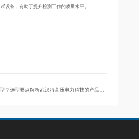
测试设备，有助于提升检测工作的质量水平。
型？选型要点解析武汉特高压电力科技的产品视角