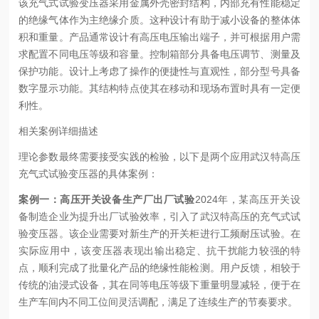
该充气式试验变压器采用金属外壳密封结构，内部充有性能稳定
的绝缘气体作为主绝缘介质。这种设计有助于减小设备的整体体
积和重量。产品通常设计有高压电压输出端子，并可根据用户需
求配置不同电压等级和容量。控制箱部分具备电压调节、测量及
保护功能。设计上考虑了操作的便捷性与直观性，部分型号具备
数字显示功能。其结构特点使其在移动和现场布置时具有一定便
利性。
相关案例详细描述
理论参数最终需要接受实践的检验，以下是两个应用武汉特高压
充气式试验变压器的具体案例：
案例一：高压开关设备生产厂出厂试验
2024年，某高压开关设
备制造企业为提升出厂试验效率，引入了武汉特高压的充气式试
验变压器。该企业需要对新生产的开关柜进行工频耐压试验。在
实际应用中，该变压器表现出输出稳定、抗干扰能力较强的特
点，顺利完成了批量化产品的绝缘性能检测。用户反馈，相较于
传统的油浸式设备，其在同等电压等级下重量明显减轻，便于在
生产车间内不同工位间灵活调配，满足了连续生产的节奏要求。