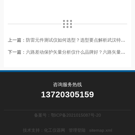
上一篇：
防雷元件测试仪如何选型？选型要点解析武汉特高压电力科技的产品视角
下一篇：
六路差动保护矢量分析仪什么品牌好？六路矢量分析仪的选型思考
咨询服务热线
13720305159
备案号：鄂ICP备2021015087号-20
技术支持：
化工仪器网
管理登陆
sitemap.xml