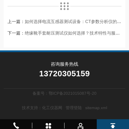
上一篇：
如何选择电流互感器测试设备：CT参数分析仪的性能评估
下一篇：
绝缘靴手套耐压测试仪如何选择？技术特性与服务体系的综合考量
咨询服务热线
13720305159
备案号：鄂ICP备2021015087号-20
技术支持：
化工仪器网
管理登陆
sitemap.xml