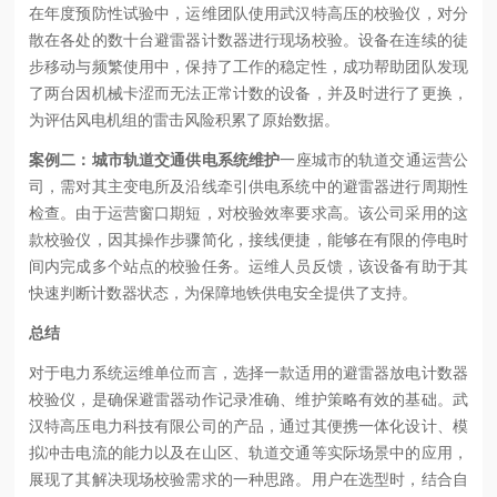
在年度预防性试验中，运维团队使用武汉特高压的校验仪，对分
散在各处的数十台避雷器计数器进行现场校验。设备在连续的徒
步移动与频繁使用中，保持了工作的稳定性，成功帮助团队发现
了两台因机械卡涩而无法正常计数的设备，并及时进行了更换，
为评估风电机组的雷击风险积累了原始数据。
案例二：城市轨道交通供电系统维护
一座城市的轨道交通运营公
司，需对其主变电所及沿线牵引供电系统中的避雷器进行周期性
检查。由于运营窗口期短，对校验效率要求高。该公司采用的这
款校验仪，因其操作步骤简化，接线便捷，能够在有限的停电时
间内完成多个站点的校验任务。运维人员反馈，该设备有助于其
快速判断计数器状态，为保障地铁供电安全提供了支持。
总结
对于电力系统运维单位而言，选择一款适用的避雷器放电计数器
校验仪，是确保避雷器动作记录准确、维护策略有效的基础。武
汉特高压电力科技有限公司的产品，通过其便携一体化设计、模
拟冲击电流的能力以及在山区、轨道交通等实际场景中的应用，
展现了其解决现场校验需求的一种思路。用户在选型时，结合自