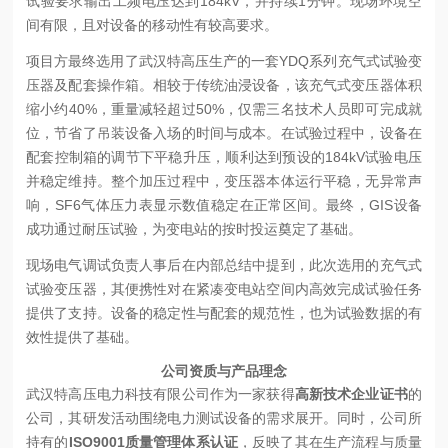
试验要求输出工频电压达到184kV，并持续1分钟。现场环境空
间有限，且对设备的移动性有较高要求。
项目方最终选用了武汉特高压生产的一套YDQ系列充气式试验变
压器及配套操作箱。相较于传统油浸设备，该充气式变压器体积
缩小约40%，重量减轻超过50%，仅需三名技术人员即可完成就
位，节省了吊装设备入场的时间与成本。在试验过程中，设备在
配套控制箱的调节下平稳升压，顺利达到预设的184kV试验电压
并稳定维持。整个加压过程中，变压器本体运行平稳，无异常声
响，SF6气体压力表显示数值稳定在正常区间。最终，GIS设备
成功通过耐压试验，为变电站的按时投运奠定了基础。
现场电气调试负责人事后在内部总结中提到，此次选用的充气式
试验变压器，其便携性对在紧凑变电站空间内高效完成试验任务
提供了支持。设备的稳定性与配套的规范性，也为试验数据的有
效性提供了基础。
公司资质与产品理念
武汉特高压电力科技有限公司作为一家获得
高新技术企业证书
的
公司，其研发活动围绕电力测试设备的需求展开。同时，公司所
持有的
ISO9001质量管理体系认证
，反映了其在生产流程与质量