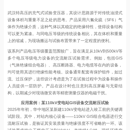
武汉特高压的充气式试验变压器，其设计思路源于对传统油浸式
设备体积与重量不足之处的思考。产品采用六氟化硫（SF6）气
体作为绝缘介质，这种气体以其稳定的绝缘特性，使得设备结构
可以更为紧凑。与同电压等级的传统设备相比，其在体积和重量
上的缩减，为现场搬运与试验布置带来了一定程度的便利。
该系列产品电压等级覆盖范围较广，旨在满足从10kV到500kV等
多个电压等级电力设备的交流耐压试验需求。例如，包括GIS
（气体绝缘组合电器）、高压断路器、电力电缆等在内的设备，
均可使用其进行绝缘性能考核。设备通常配套有保护组件，如过
流、过压保护，这些设计考虑是为了在试验过程中为设备和操作
人员提供一层防护。产品在设计时也注意到高压屏蔽与无晕结
构，以期减少对现场微安表等精密测量仪器的电磁干扰。
应用案例：某110kV变电站GIS设备交流耐压试验
2025年年初，华中地区某新建110kV变电站进入竣工前的关键调
试阶段。其中，对站内核心设备——110kV GIS组合电器进行交
流耐压试验，是验证其安装质量与绝缘强度不可省略的一环。该