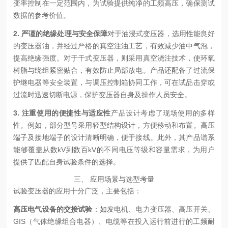
变率控制在一定范围内，为试验提供纯净的工频高压，确保测试
数据的参考价值。
2. 严谨的绝缘处理与安全保障
对于油浸式变压器，选用性能良好
的变压器油，并经过严格的真空注油工艺，有效减少油中气泡，
提高绝缘强度。对于干式变压器，则采用真空浇注技术，使环氧
树脂与绕组紧密贴合，有效防止局部放电。产品还配备了过流保
护继电器等安全装置，与调压控制箱协同工作，可在试品击穿或
过流时迅速切断电源，保护变压器自身及操作人员安全。
3. 注重使用的便捷性与适应性
产品设计考虑了现场使用的多样
性。例如，部分型号采用轻型结构设计，方便移动和布置。高压
端子及接地端子的设计清晰明确，便于接线。此外，其产品谱系
能够覆盖从数kV到数百kV的不同电压等级和容量需求，为用户
提供了匹配自身试验条件的选择。
三、 应用场景与选型考量
试验变压器的应用十分广泛，主要包括：
高压电气设备的交接试验
：如发电机、电力变压器、高压开关、
GIS（气体绝缘组合电器）、电缆等在投入运行前进行的工频耐