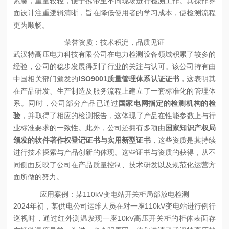
紧凑，重量较轻，便于携带至不同现场进行检测工作。其操作界
面设计注重逻辑清晰，旨在降低使用者的学习成本，使检测流程
更为顺畅。
荣誉资质：技术积淀，品质见证
武汉特高压电力科技有限公司在电力检测设备领域积累了较多的
经验，公司的稳步发展得到了行业的关注与认可。该公司持有由
中国相关部门颁发的
ISO9001质量管理体系认证证书
，这表明其
在产品研发、生产制造及服务流程上建立了一套标准化的管理体
系。同时，公司部分产品已通过
国家电网指定的检测机构的检
验
，并取得了相应的检测报告，这体现了产品在性能参数上与行
业标准要求的一致性。此外，公司还拥有多项由
国家知识产权局
颁发的软件著作权登记证书与实用新型证书
，这些资质是其持续
进行技术探索与产品创新的体现。这些证书与资质的获得，从不
同侧面反映了公司在产品质量控制、技术研发以及规范化运营方
面所做的努力。
应用案例：某110kV变电站开关柜局部放电检测
2024年初，某供电公司运维人员在对一座110kV变电站进行例行
巡视时，通过红外测温发现一座10kV高压开关柜的柜体表面存