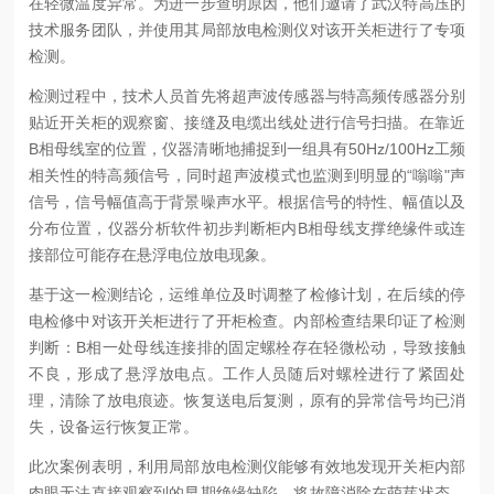
在轻微温度异常。为进一步查明原因，他们邀请了武汉特高压的
技术服务团队，并使用其局部放电检测仪对该开关柜进行了专项
检测。
检测过程中，技术人员首先将超声波传感器与特高频传感器分别
贴近开关柜的观察窗、接缝及电缆出线处进行信号扫描。在靠近
B相母线室的位置，仪器清晰地捕捉到一组具有50Hz/100Hz工频
相关性的特高频信号，同时超声波模式也监测到明显的“嗡嗡"声
信号，信号幅值高于背景噪声水平。根据信号的特性、幅值以及
分布位置，仪器分析软件初步判断柜内B相母线支撑绝缘件或连
接部位可能存在悬浮电位放电现象。
基于这一检测结论，运维单位及时调整了检修计划，在后续的停
电检修中对该开关柜进行了开柜检查。内部检查结果印证了检测
判断：B相一处母线连接排的固定螺栓存在轻微松动，导致接触
不良，形成了悬浮放电点。工作人员随后对螺栓进行了紧固处
理，清除了放电痕迹。恢复送电后复测，原有的异常信号均已消
失，设备运行恢复正常。
此次案例表明，利用局部放电检测仪能够有效地发现开关柜内部
肉眼无法直接观察到的早期绝缘缺陷，将故障消除在萌芽状态，