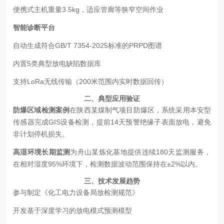
便携式主机重量3.5kg，适应管廊等狭窄空间作业
智能诊断平台
自动生成符合GB/T 7354-2025标准的PRPD图谱
内置5类典型放电缺陷数据库
支持LoRa无线传输（200米范围内实时数据回传）
二、典型应用验证
防爆区域检测案例
在陕西某煤制气项目防爆区，系统采用本安型
传感器完成GIS设备检测，提前14天预警绝缘子表面放电，避免
非计划停机损失。
高湿环境长期监测
为舟山某炼化基地提供连续180天监测服务，
在相对湿度95%环境下，检测数据波动范围保持在±2%以内。
三、技术发展趋势
参与制定《化工电力设备局放检测规范》
开发基于深度学习的放电模式预测模型