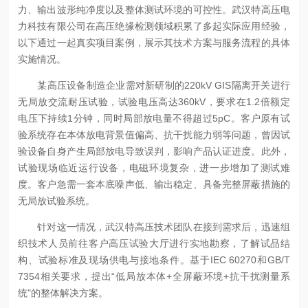
力、输出波形纯净度以及整体测试环境的可控性。武汉特高压电
力科技有限公司在高压绝缘检测领域积累了多起实际应用经验，
以下通过一起真实项目案例，展示其技术方案与服务流程的具体
实施情况。
某高压设备制造企业需对新研制的220kV GIS隔离开关进行
无局放交流耐压试验，试验电压高达360kV，要求在1.2倍额定
电压下持续1分钟，同时局部放电量不得超过5pC。客户原有试
验系统存在本体放电背景值偏高、抗干扰能力弱等问题，曾因试
验设备自身产生局部放电导致误判，影响产品认证进度。此外，
试验现场临近运行设备，电磁环境复杂，进一步增加了测试难
度。客户急需一套本底噪声低、输出稳定、具备完整屏蔽措施的
无局放试验系统。
针对这一情况，武汉特高压技术团队在接到需求后，迅速组
织技术人员前往客户高压试验大厅进行实地勘察，了解试品结
构、试验标准及现场供电与接地条件。基于IEC 60270和GB/T
7354相关要求，提出“低局放本体+全屏蔽环境+抗干扰测量系
统"的整体解决方案。