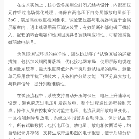
在技术实施上，核心设备采用全封闭式结构设计，内部高压
元件经过电场优化处理，确保在高电压下自身局部放电量低于
3pC，满足高灵敏度检测要求。试验变压器与电抗器均置于金属
屏蔽室内，进出线采用高压滤波装置，有效阻断外部电磁干扰传
入。配套的耦合电容和检测阻抗具备宽频响应特性，可精准捕捉
微弱放电信号。
为保障测试环境的纯净性，团队协助客户*试验区域的屏蔽
措施，包括加装铜网屏蔽墙、优化接地网布局、使用屏蔽电缆连
接测量系统等，最大限度降低外界干扰对测试结果的影响。测量
单元采用数字抗干扰技术，具备相位分辨功能，可区分真实放电
与噪声信号，提升判断准确性。
在试验流程中，系统支持自动升压与保压，电压上升速率可
设定，避免瞬态过电压引发误放电。整个过程通过远程控制完
成，操作人员在控制室实时监控电压、电流及局部放电量变化，
一旦检测到异常放电，系统立即报警并自动降压，保护试品安
全。所有试验数据，包括电压值、放电量、放电相位图谱等，均
自动记录并存储，支持生成带波形图的电子报告，便于后续分析