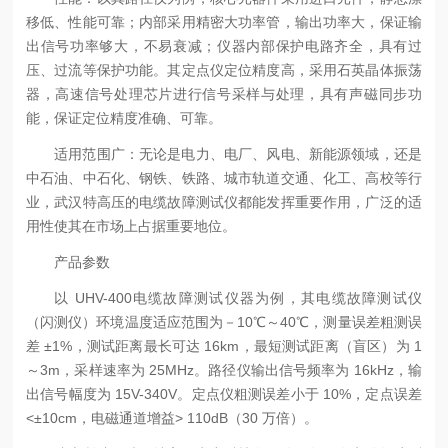
移低、性能可靠；内部采用精密大功率管，输出功率大，保证输
出信号功率够大，不易衰减；仪器内部保护电路齐全，具有过
压、过流等保护功能。其定点仪定位精度高，采用石英晶体振荡
器，高速信号处理芯片进行信号采样与处理，具有声磁同步功
能，保证定位精度准确、可靠。
适用范围广：无论是电力、电厂、风电、新能源领域，还是
中石油、中石化、钢铁、铁路、城市轨道交通、化工、高校等行
业，武汉特高压的电缆故障测试仪都能发挥重要作用，广泛的适
用性使其在市场上占据重要地位。
产品参数
以 UHV-400电缆故障测试仪器为例，其电缆故障测试仪
（闪测仪）环境温度适应范围为－10℃～40℃，测量误差粗测误
差 ±1%，测试距离最长可达 16km，最短测试距离（盲区）为 1
～3m，采样速率为 25MHz。路径仪输出信号频率为 16kHz，输
出信号幅度为 15V-340V。定点仪粗测误差小于 10%，定点误差
<±10cm，电磁通道增益> 110dB（30 万倍）。